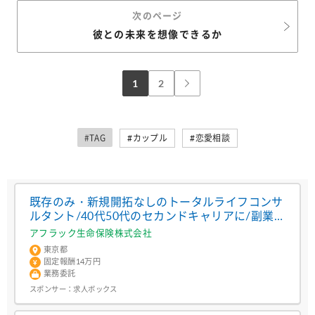
次のページ
彼との未来を想像できるか
1
2
#TAG
#カップル
#恋愛相談
既存のみ・新規開拓なしのトータルライフコンサ
ルタント/40代50代のセカンドキャリアに/副業・
兼業OK/未経験可
アフラック生命保険株式会社
東京都
固定報酬14万円
業務委託
スポンサー：
求人ボックス