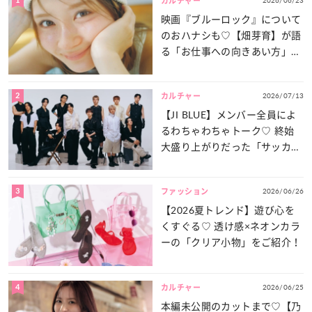
カルチャー
映画『ブルーロック』について
のおハナシも♡【畑芽育】が語
る「お仕事への向きあい方」と
は？
2
2026/07/13
カルチャー
【JI BLUE】メンバー全員によ
るわちゃわちゃトーク♡ 終始
大盛り上がりだった「サッカー
談義」を一気見せ！
3
2026/06/26
ファッション
【2026夏トレンド】遊び心を
くすぐる♡ 透け感×ネオンカラ
ーの「クリア小物」をご紹介！
4
2026/06/25
カルチャー
本編未公開のカットまで♡【乃