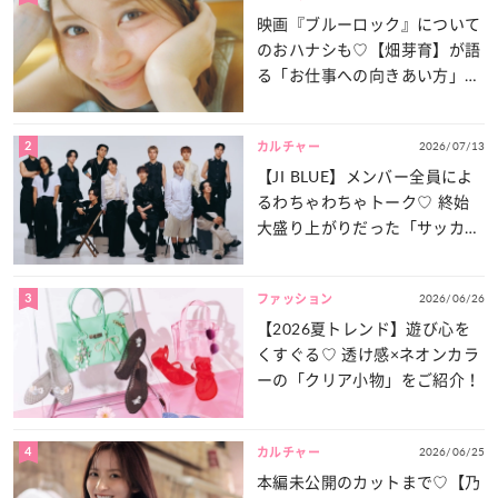
映画『ブルーロック』について
のおハナシも♡【畑芽育】が語
る「お仕事への向きあい方」と
は？
2
2026/07/13
カルチャー
【JI BLUE】メンバー全員によ
るわちゃわちゃトーク♡ 終始
大盛り上がりだった「サッカー
談義」を一気見せ！
3
2026/06/26
ファッション
【2026夏トレンド】遊び心を
くすぐる♡ 透け感×ネオンカラ
ーの「クリア小物」をご紹介！
4
2026/06/25
カルチャー
本編未公開のカットまで♡【乃