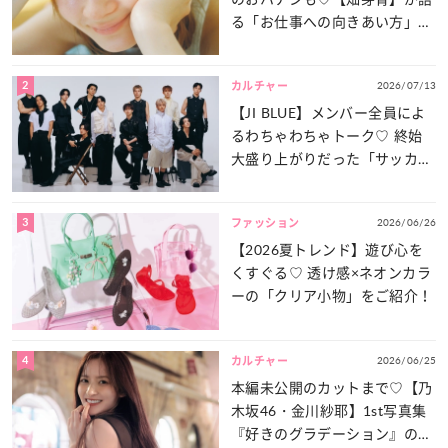
る「お仕事への向きあい方」と
は？
2
2026/07/13
カルチャー
【JI BLUE】メンバー全員によ
るわちゃわちゃトーク♡ 終始
大盛り上がりだった「サッカー
談義」を一気見せ！
3
2026/06/26
ファッション
【2026夏トレンド】遊び心を
くすぐる♡ 透け感×ネオンカラ
ーの「クリア小物」をご紹介！
4
2026/06/25
カルチャー
本編未公開のカットまで♡【乃
木坂46・金川紗耶】1st写真集
『好きのグラデーション』の魅