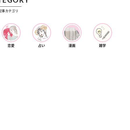
カルチャー
星座別】今月の恋愛運♡ 7月23日～
【Dリーグ】Ray世代注目のプロ
記事カテゴリ
0日の運勢は？
集団♡ 各チームを彩る「イケメン
ー」特集
恋愛
占い
漫画
雑学