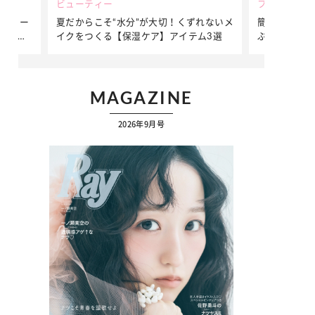
ビューティー
ファッション
ダンサー
夏だからこそ“水分”が大切！くずれないメ
簡単アレンジ
ダンサ
イクをつくる【保湿ケア】アイテム3選
ぷりの【そで
ク
MAGAZINE
2026年9月号