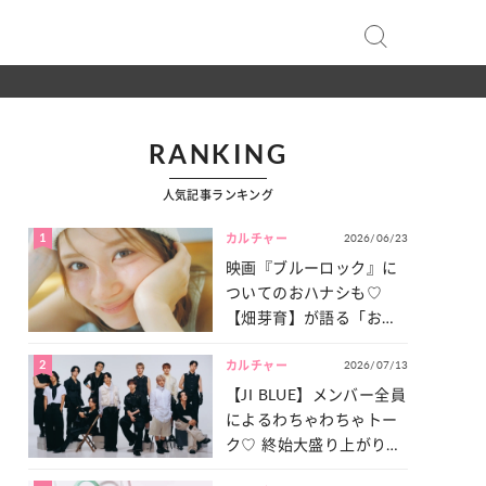
RANKING
人気記事ランキング
1
2026/06/23
カルチャー
映画『ブルーロック』に
ついてのおハナシも♡
【畑芽育】が語る「お仕
事への向きあい方」と
2
2026/07/13
は？
カルチャー
【JI BLUE】メンバー全員
によるわちゃわちゃトー
ク♡ 終始大盛り上がりだ
った「サッカー談義」を