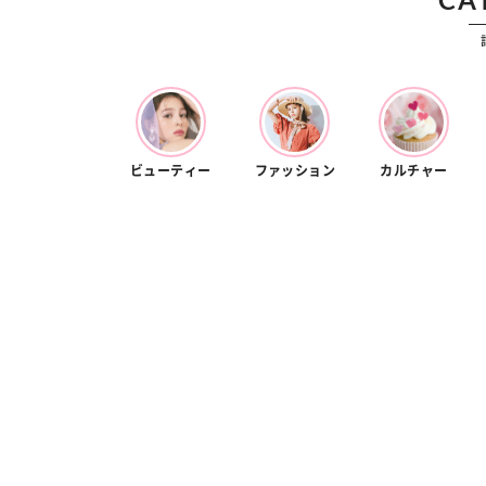
カルチャー
占い
こなれ感たっ
“憧れワンピ”を着るきっかけに♡ おしゃ
【12
】着こなしテ
れ女子が夢中な「ヌン活」の楽しみ方
8月2
ビューティー
ファッション
カルチャー