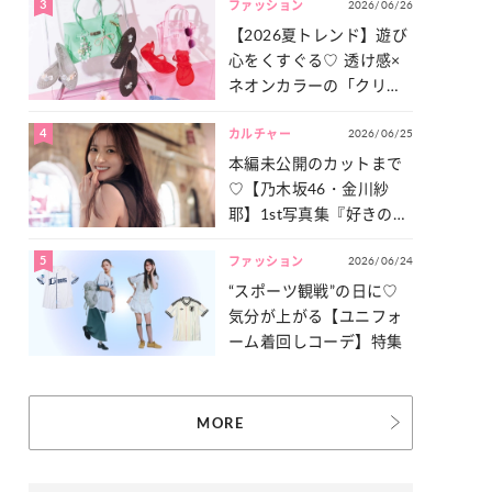
3
2026/06/26
一気見せ！
ファッション
【2026夏トレンド】遊び
心をくすぐる♡ 透け感×
ネオンカラーの「クリア
小物」をご紹介！
4
2026/06/25
カルチャー
本編未公開のカットまで
♡【乃木坂46・金川紗
耶】1st写真集『好きのグ
ラデーション』の魅力を
5
2026/06/24
たっぷりとお届け！
ファッション
“スポーツ観戦”の日に♡
気分が上がる【ユニフォ
ーム着回しコーデ】特集
MORE