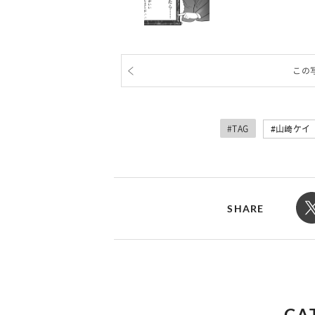
この
#TAG
山﨑ケイ
SHARE
CA