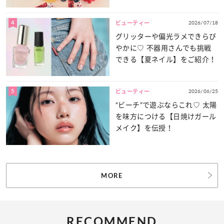
登場！
4
2026/07/18
ビューティー
グリッターや偏光ラメできらび
やかに♡ 不器用さんでも挑戦
できる【夏ネイル】をご紹介！
5
2026/06/25
ビューティー
“ビーチ”で遊ぶならこれ♡ 太陽
を味方につける【日焼けガール
メイク】を伝授！
MORE
RECOMMEND