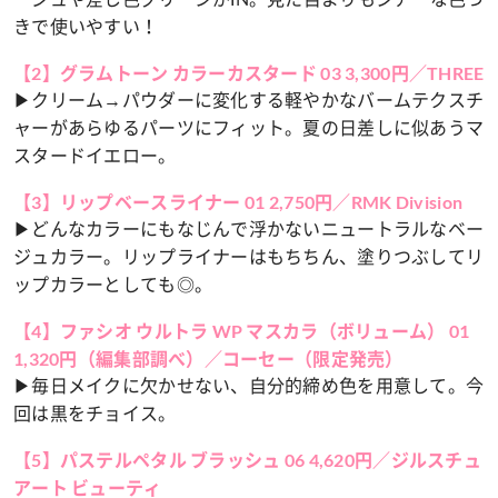
きで使いやすい！
【2】グラムトーン カラーカスタード 03 3,300円／THREE
▶クリーム→パウダーに変化する軽やかなバームテクスチ
ャーがあらゆるパーツにフィット。夏の日差しに似あうマ
スタードイエロー。
【3】リップベースライナー 01 2,750円／RMK Division
▶どんなカラーにもなじんで浮かないニュートラルなベー
ジュカラー。リップライナーはもちちん、塗りつぶしてリ
ップカラーとしても◎。
【4】ファシオ ウルトラ WP マスカラ（ボリューム） 01
1,320円（編集部調べ）／コーセー（限定発売）
▶毎日メイクに欠かせない、自分的締め色を用意して。今
回は黒をチョイス。
【5】パステルペタル ブラッシュ 06 4,620円／ジルスチュ
アート ビューティ