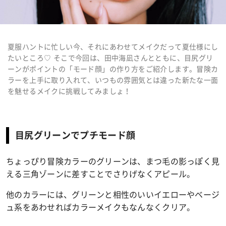
夏服ハントに忙しい今、それにあわせてメイクだって夏仕様にし
たいところ♡ そこで今回は、田中海凪さんとともに、目尻グリ
ーンがポイントの「モード顔」の作り方をご紹介します。冒険カ
ラーを上手に取り入れて、いつもの雰囲気とは違った新たな一面
を魅せるメイクに挑戦してみましょ！
目尻グリーンでプチモード顔
ちょっぴり冒険カラーのグリーンは、まつ毛の影っぽく見
える三角ゾーンに差すことでさりげなくアピール。
他のカラーには、グリーンと相性のいいイエローやベージ
ュ系をあわせればカラーメイクもなんなくクリア。