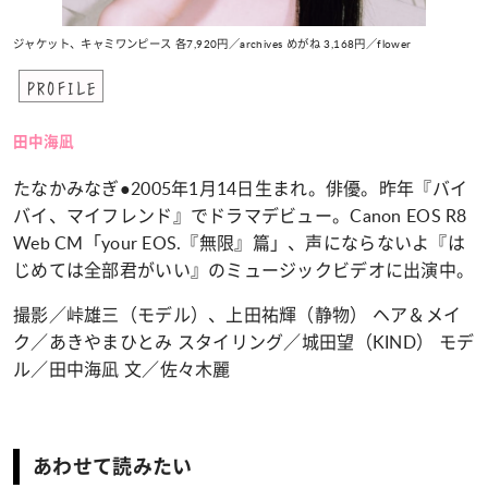
ジャケット、キャミワンピース 各7,920円／archives めがね 3,168円／flower
PROFILE
田中海凪
たなかみなぎ
●2005年1月14日生まれ。俳優。昨年『バイ
バイ、マイフレンド』でドラマデビュー。Canon EOS R8
Web CM「your EOS.『無限』篇」、声にならないよ『は
じめては全部君がいい』のミュージックビデオに出演中。
撮影／峠雄三（モデル）、上田祐輝（静物） ヘア＆メイ
ク／あきやまひとみ スタイリング／城田望（KIND） モデ
ル／田中海凪 文／佐々木麗
あわせて読みたい