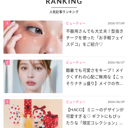
RANKING
人気記事ランキング
1
2026/07/09
ビューティー
不器用さんでも大丈夫！型抜き
チークを使った「お手軽フェイ
スデコ」をご紹介♡
2
2026/06/27
ビューティー
酷暑でも可愛さをキープ！メイ
クくずれの心配ご無用な【こっ
そりナチュ盛り】メイクの作り
方
3
2026/06/29
ビューティー
【HACCI】ミニーのデザインが
可愛すぎる♡ ギフトにもぴっ
たりな「限定コレクション」が