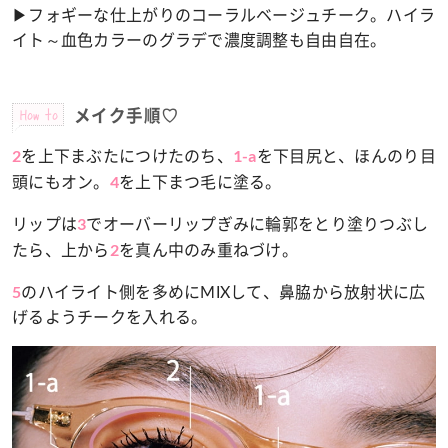
▶フォギーな仕上がりのコーラルベージュチーク。ハイラ
イト～血色カラーのグラデで濃度調整も自由自在。
How to
メイク手順♡
を上下まぶたにつけたのち、
を下目尻と、ほんのり目
2
1-a
頭にもオン。
を上下まつ毛に塗る。
4
リップは
でオーバーリップぎみに輪郭をとり塗りつぶし
3
たら、上から
を真ん中のみ重ねづけ。
2
のハイライト側を多めにMIXして、鼻脇から放射状に広
5
げるようチークを入れる。