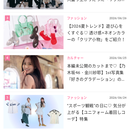
談義」を一気見せ！
3
2026/06/26
ファッション
【2026夏トレンド】遊び心を
くすぐる♡ 透け感×ネオンカラ
ーの「クリア小物」をご紹介！
4
2026/06/25
カルチャー
本編未公開のカットまで♡【乃
木坂46・金川紗耶】1st写真集
『好きのグラデーション』の魅
力をたっぷりとお届け！
5
2026/06/24
ファッション
“スポーツ観戦”の日に♡ 気分が
上がる【ユニフォーム着回しコ
ーデ】特集