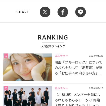
SHARE
RANKING
人気記事ランキング
1
2026/06/23
カルチャー
映画『ブルーロック』について
のおハナシも♡【畑芽育】が語
る「お仕事への向きあい方」と
は？
2
2026/07/13
カルチャー
【JI BLUE】メンバー全員によ
るわちゃわちゃトーク♡ 終始
大盛り上がりだった「サッカー