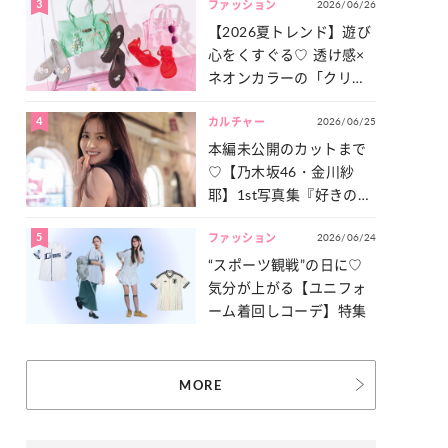
3
2026/06/26
一気見せ！
ファッション
【2026夏トレンド】遊び
心をくすぐる♡ 透け感×
ネオンカラーの「クリア
小物」をご紹介！
4
2026/06/25
カルチャー
本編未公開のカットまで
♡【乃木坂46・金川紗
耶】1st写真集『好きのグ
ラデーション』の魅力を
5
2026/06/24
たっぷりとお届け！
ファッション
“スポーツ観戦”の日に♡
気分が上がる【ユニフォ
ーム着回しコーデ】特集
MORE