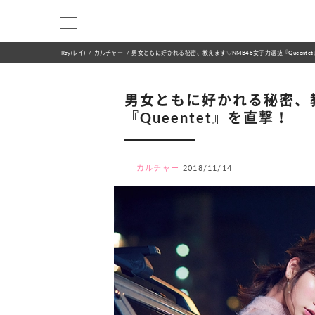
Ray(レイ)
カルチャー
男女ともに好かれる秘密、教えます♡NMB48女子力選抜『Queente
男女ともに好かれる秘密、
『Queentet』を直撃！
カルチャー
2018/11/14