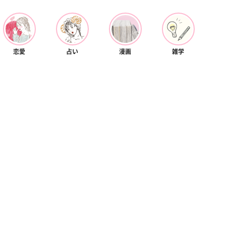
カルチャー
星座別】今月の恋愛運♡ 7月23日～
【Dリーグ】Ray世代注目のプロ
0日の運勢は？
集団♡ 各チームを彩る「イケメン
ー」特集
恋愛
占い
漫画
雑学