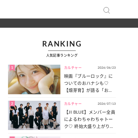
RANKING
人気記事ランキング
1
2026/06/23
カルチャー
映画『ブルーロック』に
ついてのおハナシも♡
【畑芽育】が語る「お仕
事への向きあい方」と
2
2026/07/13
は？
カルチャー
【JI BLUE】メンバー全員
によるわちゃわちゃトー
ク♡ 終始大盛り上がりだ
った「サッカー談義」を