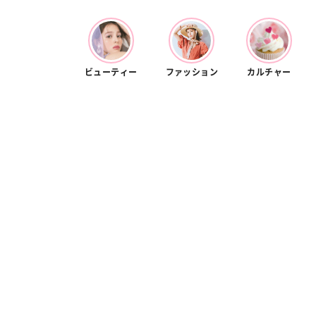
カルチャー
占い
こなれ感たっ
“憧れワンピ”を着るきっかけに♡ おしゃ
【12
】着こなしテ
れ女子が夢中な「ヌン活」の楽しみ方
8月2
ビューティー
ファッション
カルチャー