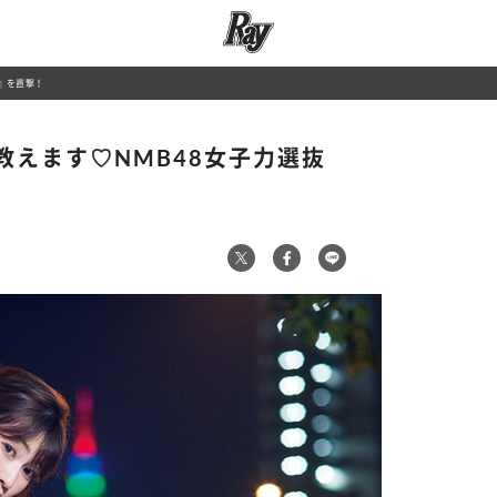
t』を直撃！
教えます♡NMB48女子力選抜