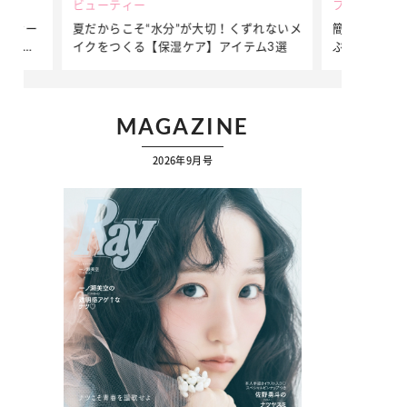
ビューティー
ファッション
ダンサー
夏だからこそ“水分”が大切！くずれないメ
簡単アレンジ
ダンサ
イクをつくる【保湿ケア】アイテム3選
ぷりの【そで
ク
MAGAZINE
2026年9月号