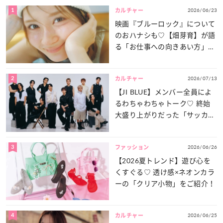
1
2026/06/23
カルチャー
映画『ブルーロック』について
のおハナシも♡【畑芽育】が語
る「お仕事への向きあい方」と
は？
2
2026/07/13
カルチャー
【JI BLUE】メンバー全員によ
るわちゃわちゃトーク♡ 終始
大盛り上がりだった「サッカー
談義」を一気見せ！
3
2026/06/26
ファッション
【2026夏トレンド】遊び心を
くすぐる♡ 透け感×ネオンカラ
ーの「クリア小物」をご紹介！
4
2026/06/25
カルチャー