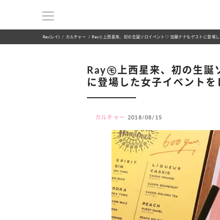
Ray(レイ)
カルチャー
Ray㋲上西星来、初の生誕ソロイベント♡ 加藤ナナもゲストに登場
Ray㋲上西星来、初の生誕
に登場した女子イベントを
カルチャー
2018/08/15