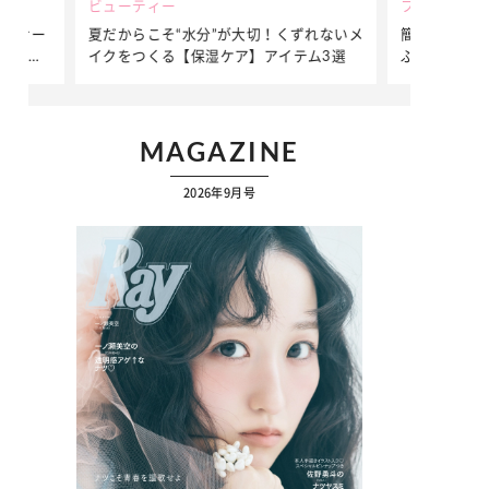
ビューティー
ファッション
ダンサー
夏だからこそ“水分”が大切！くずれないメ
簡単アレンジ
ダンサ
イクをつくる【保湿ケア】アイテム3選
ぷりの【そで
ク
MAGAZINE
2026年9月号