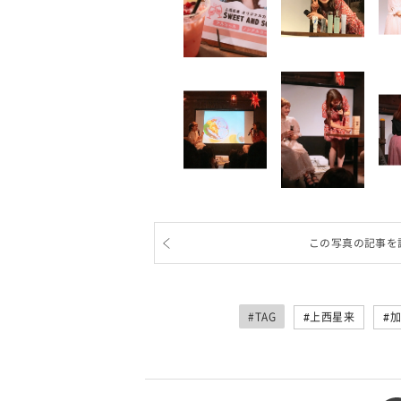
この写真の記事を
#TAG
上西星来
加