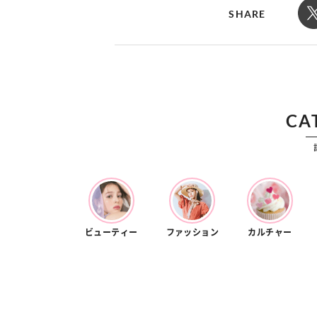
カルチャー
占い
SHARE
こなれ感たっ
“憧れワンピ”を着るきっかけに♡ おしゃ
【12
】着こなしテ
れ女子が夢中な「ヌン活」の楽しみ方
8月2
CA
ビューティー
ファッション
カルチャー