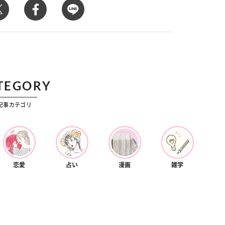
カルチャー
星座別】今月の恋愛運♡ 7月23日～
【Dリーグ】Ray世代注目のプロ
0日の運勢は？
集団♡ 各チームを彩る「イケメン
ー」特集
TEGORY
記事カテゴリ
恋愛
占い
漫画
雑学