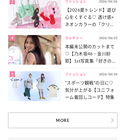
3
2026/06/26
一気見せ！
ファッション
【2026夏トレンド】遊び
心をくすぐる♡ 透け感×
ネオンカラーの「クリア
小物」をご紹介！
4
2026/06/25
カルチャー
本編未公開のカットまで
♡【乃木坂46・金川紗
耶】1st写真集『好きのグ
ラデーション』の魅力を
5
2026/06/24
たっぷりとお届け！
ファッション
“スポーツ観戦”の日に♡
気分が上がる【ユニフォ
ーム着回しコーデ】特集
MORE