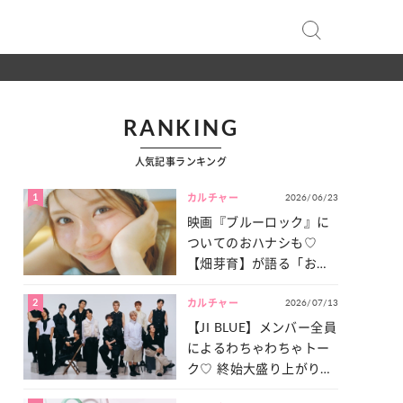
RANKING
人気記事ランキング
1
2026/06/23
カルチャー
映画『ブルーロック』に
ついてのおハナシも♡
【畑芽育】が語る「お仕
事への向きあい方」と
2
2026/07/13
は？
カルチャー
【JI BLUE】メンバー全員
によるわちゃわちゃトー
ク♡ 終始大盛り上がりだ
った「サッカー談義」を