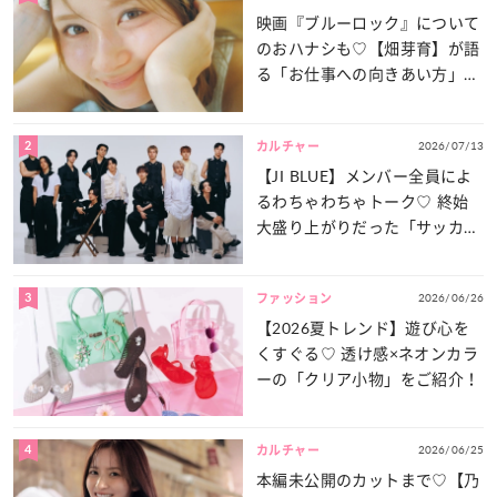
映画『ブルーロック』について
のおハナシも♡【畑芽育】が語
る「お仕事への向きあい方」と
は？
2
2026/07/13
カルチャー
【JI BLUE】メンバー全員によ
るわちゃわちゃトーク♡ 終始
大盛り上がりだった「サッカー
談義」を一気見せ！
3
2026/06/26
ファッション
【2026夏トレンド】遊び心を
くすぐる♡ 透け感×ネオンカラ
ーの「クリア小物」をご紹介！
4
2026/06/25
カルチャー
本編未公開のカットまで♡【乃