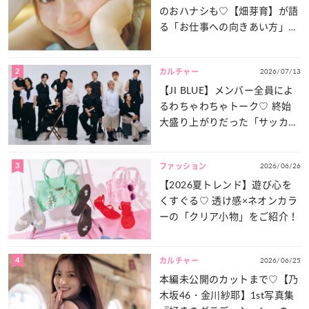
のおハナシも♡【畑芽育】が語
る「お仕事への向きあい方」と
は？
2
2026/07/13
カルチャー
【JI BLUE】メンバー全員によ
るわちゃわちゃトーク♡ 終始
大盛り上がりだった「サッカー
談義」を一気見せ！
3
2026/06/26
ファッション
【2026夏トレンド】遊び心を
くすぐる♡ 透け感×ネオンカラ
ーの「クリア小物」をご紹介！
4
2026/06/25
カルチャー
本編未公開のカットまで♡【乃
木坂46・金川紗耶】1st写真集