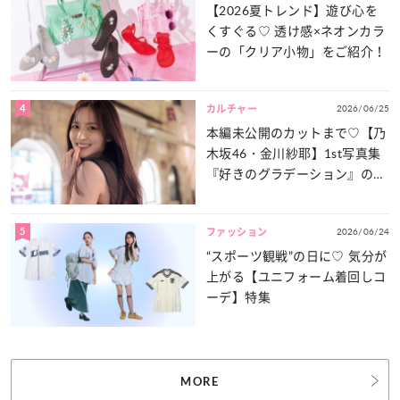
【2026夏トレンド】遊び心を
くすぐる♡ 透け感×ネオンカラ
ーの「クリア小物」をご紹介！
4
2026/06/25
カルチャー
本編未公開のカットまで♡【乃
木坂46・金川紗耶】1st写真集
『好きのグラデーション』の魅
力をたっぷりとお届け！
5
2026/06/24
ファッション
“スポーツ観戦”の日に♡ 気分が
上がる【ユニフォーム着回しコ
ーデ】特集
MORE