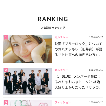
RANKING
人気記事ランキング
1
2026/06/23
カルチャー
映画『ブルーロック』について
のおハナシも♡【畑芽育】が語
る「お仕事への向きあい方」と
は？
2
2026/07/13
カルチャー
【JI BLUE】メンバー全員によ
るわちゃわちゃトーク♡ 終始
大盛り上がりだった「サッカー
談義」を一気見せ！
3
2026/06/26
ファッション