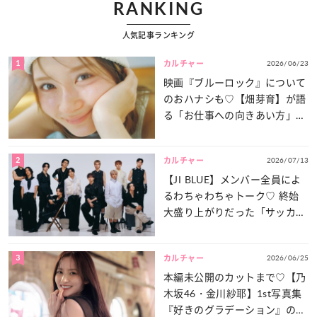
RANKING
人気記事ランキング
1
2026/06/23
カルチャー
映画『ブルーロック』について
のおハナシも♡【畑芽育】が語
る「お仕事への向きあい方」と
は？
2
2026/07/13
カルチャー
【JI BLUE】メンバー全員によ
るわちゃわちゃトーク♡ 終始
大盛り上がりだった「サッカー
談義」を一気見せ！
3
2026/06/25
カルチャー
本編未公開のカットまで♡【乃
木坂46・金川紗耶】1st写真集
『好きのグラデーション』の魅