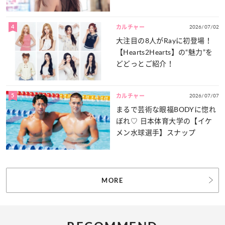
力をたっぷりとお届け！
4
2026/07/02
カルチャー
大注目の8人がRayに初登場！
【Hearts2Hearts】の“魅力”を
どどっとご紹介！
5
2026/07/07
カルチャー
まるで芸術な眼福BODYに惚れ
ぼれ♡ 日本体育大学の【イケ
メン水球選手】スナップ
MORE