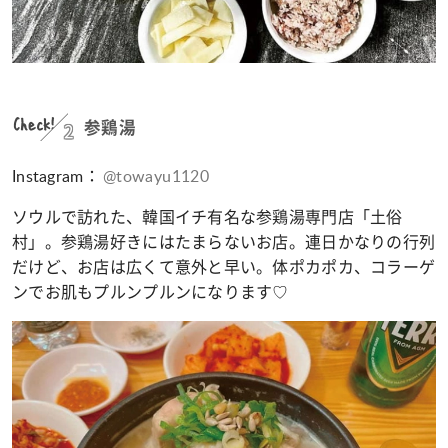
Check!
2
参鶏湯
Instagram：
@towayu1120
ソウルで訪れた、韓国イチ有名な参鶏湯専門店「土俗
村」。参鶏湯好きにはたまらないお店。連日かなりの行列
だけど、お店は広くて意外と早い。体ポカポカ、コラーゲ
ンでお肌もプルンプルンになります♡