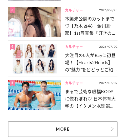
った「サッカー談義」を
3
2026/06/25
一気見せ！
カルチャー
本編未公開のカットまで
♡【乃木坂46・金川紗
耶】1st写真集『好きのグ
ラデーション』の魅力を
4
2026/07/02
たっぷりとお届け！
カルチャー
大注目の8人がRayに初登
場！【Hearts2Hearts】
の“魅力”をどどっとご紹
介！
5
2026/07/07
カルチャー
まるで芸術な眼福BODY
に惚れぼれ♡ 日本体育大
学の【イケメン水球選
手】スナップ
MORE