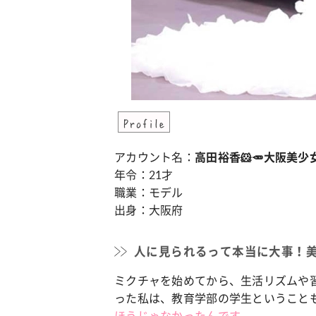
カルチャー
占い
こなれ感たっ
“憧れワンピ”を着るきっかけに♡ おしゃ
【12
】着こなしテ
れ女子が夢中な「ヌン活」の楽しみ方
8月2
Profile
アカウント名：
高田裕香🐹🥕大阪美少
年令：21才
職業：モデル
出身：大阪府
人に見られるって本当に大事！
ミクチャを始めてから、生活リズムや習
った私は、教育学部の学生ということ
ほうじゃなかったんです。