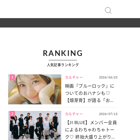
RANKING
人気記事ランキング
1
2026/06/23
カルチャー
映画『ブルーロック』に
ついてのおハナシも♡
【畑芽育】が語る「お仕
事への向きあい方」と
2
2026/07/13
は？
カルチャー
【JI BLUE】メンバー全員
によるわちゃわちゃトー
ク♡ 終始大盛り上がりだ