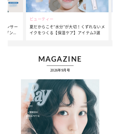
ビューティー
ファッション
ダンサー
夏だからこそ“水分”が大切！くずれないメ
簡単アレンジ
ダンサ
イクをつくる【保湿ケア】アイテム3選
ぷりの【そで
ク
MAGAZINE
2026年9月号