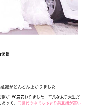
カルチャー
星座別】今月の恋愛運♡ 7月23日～
【Dリーグ】Ray世代注目のプロ
0日の運勢は？
集団♡ 各チームを彩る「イケメン
ー」特集
女図鑑
美意識がどんどん上がりました
慣が180度変わりました！平凡な女子大生だ
もあって、
同世代の中でもあまり美意識が高い