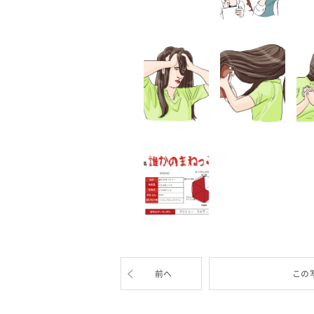
前へ
この