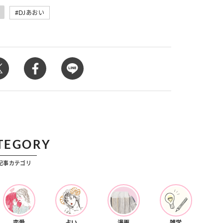
カルチャー
DJあおい
星座別】今月の恋愛運♡ 7月23日～
【Dリーグ】Ray世代注目のプロ
0日の運勢は？
集団♡ 各チームを彩る「イケメン
ー」特集
TEGORY
記事カテゴリ
恋愛
占い
漫画
雑学