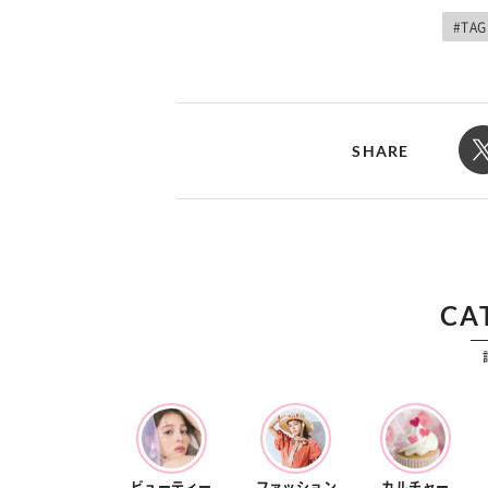
カルチャー
占い
#TAG
こなれ感たっ
“憧れワンピ”を着るきっかけに♡ おしゃ
【12
】着こなしテ
れ女子が夢中な「ヌン活」の楽しみ方
8月2
SHARE
CA
ビューティー
ファッション
カルチャー