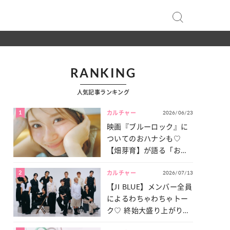
RANKING
人気記事ランキング
1
2026/06/23
カルチャー
映画『ブルーロック』に
ついてのおハナシも♡
【畑芽育】が語る「お仕
事への向きあい方」と
2
2026/07/13
は？
カルチャー
【JI BLUE】メンバー全員
によるわちゃわちゃトー
ク♡ 終始大盛り上がりだ
った「サッカー談義」を