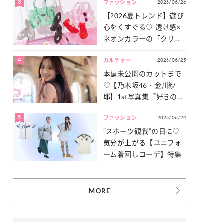
3
2026/06/26
一気見せ！
ファッション
【2026夏トレンド】遊び
心をくすぐる♡ 透け感×
ネオンカラーの「クリア
小物」をご紹介！
4
2026/06/25
カルチャー
本編未公開のカットまで
♡【乃木坂46・金川紗
耶】1st写真集『好きのグ
ラデーション』の魅力を
5
2026/06/24
たっぷりとお届け！
ファッション
“スポーツ観戦”の日に♡
気分が上がる【ユニフォ
ーム着回しコーデ】特集
MORE