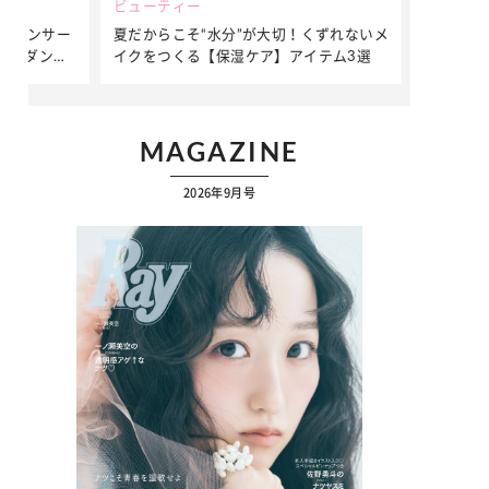
ビューティー
ファッション
ダンサー
夏だからこそ“水分”が大切！くずれないメ
簡単アレンジ
ダンサ
イクをつくる【保湿ケア】アイテム3選
ぷりの【そで
ク
MAGAZINE
2026年9月号