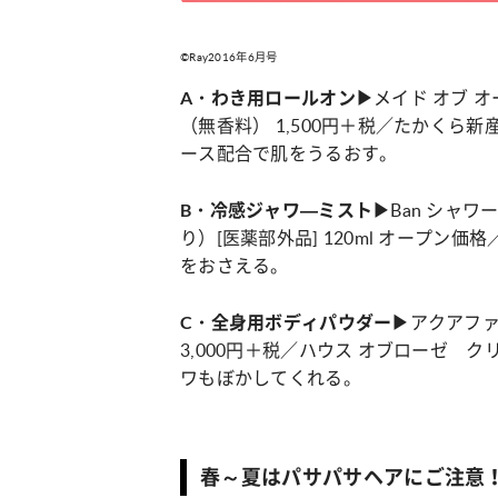
©Ray2016年6月号
カルチャー
占い
メイド オブ オ
A・わき用ロールオン▶
こなれ感たっ
“憧れワンピ”を着るきっかけに♡ おしゃ
【12
】着こなしテ
れ女子が夢中な「ヌン活」の楽しみ方
8月2
（無香料） 1,500円＋税／たかくら
ース配合で肌をうるおす。
Ban シャワ
B・冷感ジャワ―ミスト▶
り）[医薬部外品] 120ml オープ
をおさえる。
アクアファ
C・全身用ボディパウダー▶
3,000円＋税／ハウス オブローゼ 
ワもぼかしてくれる。
春～夏はパサパサヘアにご注意