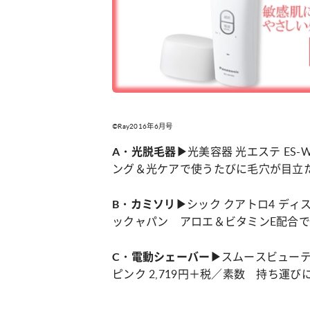
©Ray2016年6月号
光美容器 光エステ ES
A・光脱毛器▶
ング＆光ケアで使うたびに毛穴が目立
シック クアトロ4 ディ
B・カミソリ▶
ックャパン アロエ＆ビタミンE配合
スムースビューテ
C・電動シェーバー▶
ピンク 2,719円＋税／素数 持ち運