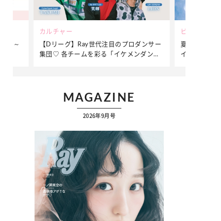
ビューティー
ファッション
ダンサー
夏だからこそ“水分”が大切！くずれないメ
簡単アレンジ
ンダンサ
イクをつくる【保湿ケア】アイテム3選
ぷりの【そで
ク
MAGAZINE
2026年9月号