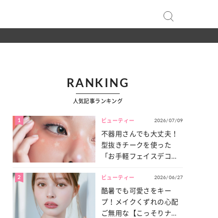
RANKING
人気記事ランキング
1
2026/07/09
ビューティー
不器用さんでも大丈夫！
型抜きチークを使った
「お手軽フェイスデコ」
をご紹介♡
2
2026/06/27
ビューティー
酷暑でも可愛さをキー
プ！メイクくずれの心配
ご無用な【こっそりナチ