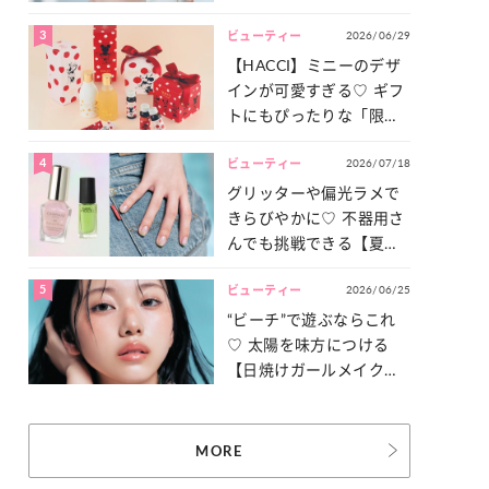
ュ盛り】メイクの作り方
3
2026/06/29
ビューティー
【HACCI】ミニーのデザ
インが可愛すぎる♡ ギフ
トにもぴったりな「限定
コレクション」が登場！
4
2026/07/18
ビューティー
グリッターや偏光ラメで
きらびやかに♡ 不器用さ
んでも挑戦できる【夏ネ
イル】をご紹介！
5
2026/06/25
ビューティー
“ビーチ”で遊ぶならこれ
♡ 太陽を味方につける
【日焼けガールメイク】
を伝授！
MORE