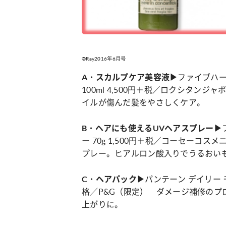
©Ray2016年6月号
ファイブハー
A・スカルプケア美容液▶
100ml 4,500円＋税／ロクシタン
イルが傷んだ髪をやさしくケア。
B・ヘアにも使えるUVヘアスプレー▶
ー 70g 1,500円＋税／コーセーコ
プレー。ヒアルロン酸入りでうるおい
パンテーン デイリー 
C・ヘアパック▶
格／P&G（限定） ダメージ補修の
上がりに。