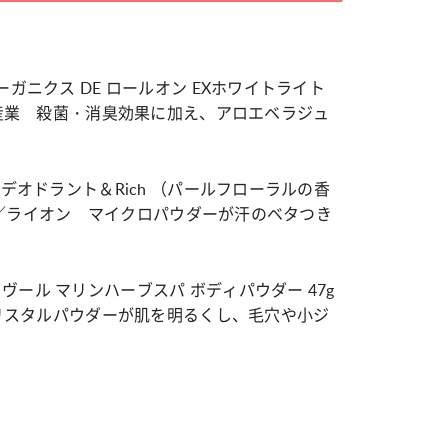
カルチャー
ーガニクス DE ロールオン EXホワイトライト
星座別】今月の恋愛運♡ 7月23日～
【Dリーグ】Ray世代注目のプロ
0日の運勢は？
集団♡ 各チームを彩る「イケメ
新産業 殺菌・消臭効果に加え、アロエベラジュ
ー」特集
ーデオドラント＆Rich （パールフローラルの香
ン価格／ライオン マイクロパウダーが汗のベタつき
ヴール マリンハーブスパ ボディパウダー 47g
クリスタルパウダーが肌を明るくし、毛穴や小ジ
！