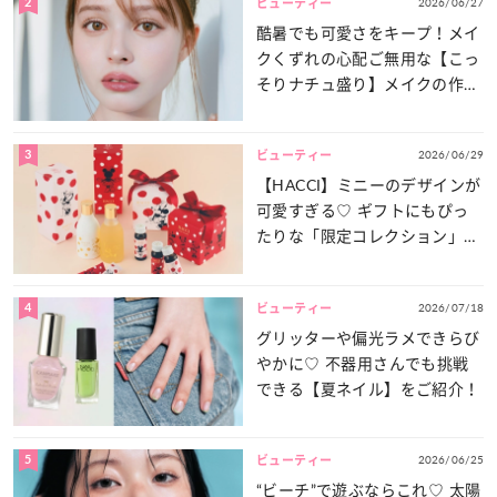
2
2026/06/27
ビューティー
酷暑でも可愛さをキープ！メイ
クくずれの心配ご無用な【こっ
そりナチュ盛り】メイクの作り
方
3
2026/06/29
ビューティー
【HACCI】ミニーのデザインが
可愛すぎる♡ ギフトにもぴっ
たりな「限定コレクション」が
登場！
4
2026/07/18
ビューティー
グリッターや偏光ラメできらび
やかに♡ 不器用さんでも挑戦
できる【夏ネイル】をご紹介！
5
2026/06/25
ビューティー
“ビーチ”で遊ぶならこれ♡ 太陽