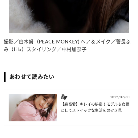
撮影／白木努（PEACE MONKEY) ヘア＆メイク／菅長ふ
み（Lila）スタイリング／中村加奈子
あわせて読みたい
2022/09/30
【森高愛】キレイの秘密！モデル＆女優
としてストイックな生活をのぞき見