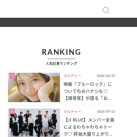
RANKING
人気記事ランキング
1
2026/06/23
カルチャー
映画『ブルーロック』に
ついてのおハナシも♡
【畑芽育】が語る「お仕
事への向きあい方」と
2
2026/07/13
は？
カルチャー
【JI BLUE】メンバー全員
によるわちゃわちゃトー
ク♡ 終始大盛り上がりだ