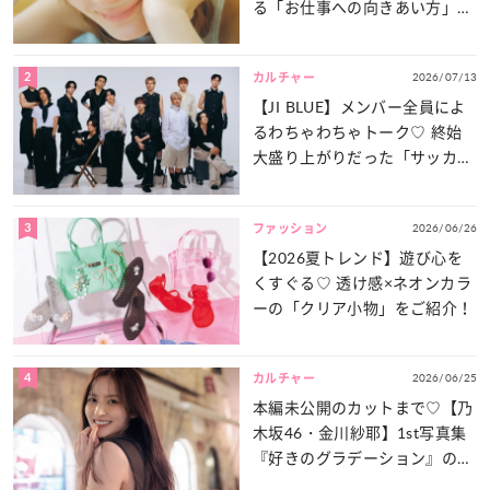
る「お仕事への向きあい方」と
は？
2
2026/07/13
カルチャー
【JI BLUE】メンバー全員によ
るわちゃわちゃトーク♡ 終始
大盛り上がりだった「サッカー
談義」を一気見せ！
3
2026/06/26
ファッション
【2026夏トレンド】遊び心を
くすぐる♡ 透け感×ネオンカラ
ーの「クリア小物」をご紹介！
4
2026/06/25
カルチャー
本編未公開のカットまで♡【乃
木坂46・金川紗耶】1st写真集
『好きのグラデーション』の魅
力をたっぷりとお届け！