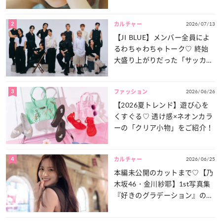
は？
2
2026/07/13
カルチャー
【JI BLUE】メンバー全員によ
るわちゃわちゃトーク♡ 終始
大盛り上がりだった「サッカー
談義」を一気見せ！
3
2026/06/26
ファッション
【2026夏トレンド】遊び心を
くすぐる♡ 透け感×ネオンカラ
ーの「クリア小物」をご紹介！
4
2026/06/25
カルチャー
本編未公開のカットまで♡【乃
木坂46・金川紗耶】1st写真集
『好きのグラデーション』の魅
力をたっぷりとお届け！