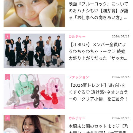
映画『ブルーロック』について
のおハナシも♡【畑芽育】が語
る「お仕事への向きあい方」と
は？
2
2026/07/13
カルチャー
【JI BLUE】メンバー全員によ
るわちゃわちゃトーク♡ 終始
大盛り上がりだった「サッカー
談義」を一気見せ！
3
2026/06/26
ファッション
【2026夏トレンド】遊び心を
くすぐる♡ 透け感×ネオンカラ
ーの「クリア小物」をご紹介！
4
2026/06/25
カルチャー
本編未公開のカットまで♡【乃
木坂46・金川紗耶】1st写真集