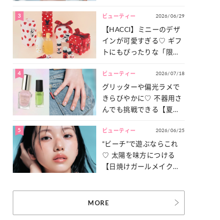
ュ盛り】メイクの作り方
3
2026/06/29
ビューティー
【HACCI】ミニーのデザ
インが可愛すぎる♡ ギフ
トにもぴったりな「限定
コレクション」が登場！
4
2026/07/18
ビューティー
グリッターや偏光ラメで
きらびやかに♡ 不器用さ
んでも挑戦できる【夏ネ
イル】をご紹介！
5
2026/06/25
ビューティー
“ビーチ”で遊ぶならこれ
♡ 太陽を味方につける
【日焼けガールメイク】
を伝授！
MORE