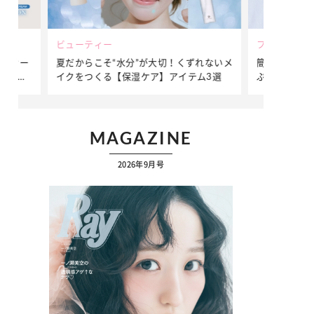
ビューティー
ファッション
ダンサー
夏だからこそ“水分”が大切！くずれないメ
簡単アレンジ
ダンサ
イクをつくる【保湿ケア】アイテム3選
ぷりの【そで
ク
MAGAZINE
2026年9月号