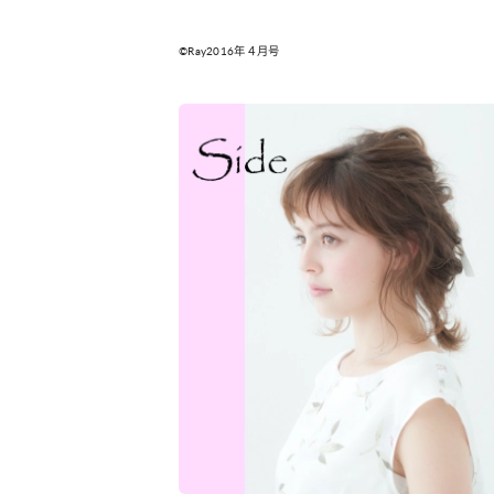
©Ray2016年４月号
カルチャー
占い
こなれ感たっ
“憧れワンピ”を着るきっかけに♡ おしゃ
【12
】着こなしテ
れ女子が夢中な「ヌン活」の楽しみ方
8月2