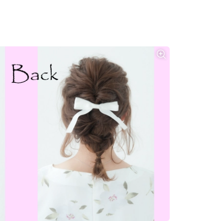
カルチャー
星座別】今月の恋愛運♡ 7月23日～
【Dリーグ】Ray世代注目のプロ
0日の運勢は？
集団♡ 各チームを彩る「イケメン
ー」特集