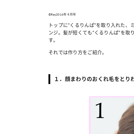
©Ray2016年４月号
トップに
”
くるりんぱ
”
を取り入れた、
ンジ。髪が短くても
”
くるりんぱ
”
を取
す。
それでは作り方をご紹介。
１．顔まわりのおくれ毛をとり