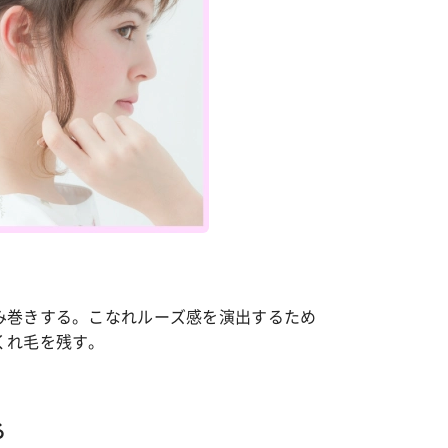
み巻きする。こなれルーズ感を演出するため
くれ毛を残す。
る