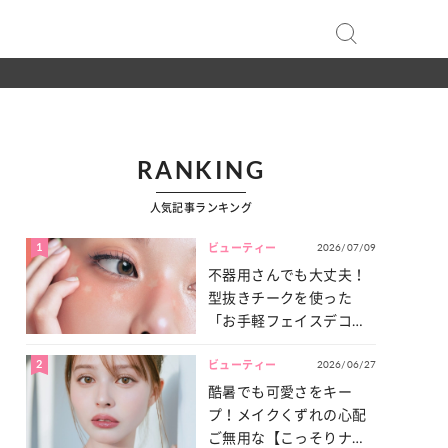
RANKING
人気記事ランキング
1
2026/07/09
ビューティー
不器用さんでも大丈夫！
型抜きチークを使った
「お手軽フェイスデコ」
をご紹介♡
2
2026/06/27
ビューティー
酷暑でも可愛さをキー
プ！メイクくずれの心配
ご無用な【こっそりナチ