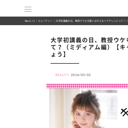
Ray(レイ)
ビューティー
大学初講義の日、教授ウケも可愛いも叶えるヘアアレンジって？（
大学初講義の日、教授ウケ
て？（ミディアム編）【キ
ょう】
BEAUTY
2016/03/02