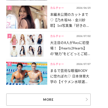
った「サッカー談義」を
3
2026/06/25
一気見せ！
カルチャー
本編未公開のカットまで
♡【乃木坂46・金川紗
耶】1st写真集『好きのグ
ラデーション』の魅力を
4
2026/07/02
たっぷりとお届け！
カルチャー
大注目の8人がRayに初登
場！【Hearts2Hearts】
の“魅力”をどどっとご紹
介！
5
2026/07/07
カルチャー
まるで芸術な眼福BODY
に惚れぼれ♡ 日本体育大
学の【イケメン水球選
手】スナップ
MORE