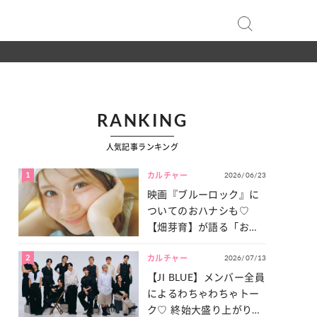
RANKING
人気記事ランキング
1
2026/06/23
カルチャー
映画『ブルーロック』に
ついてのおハナシも♡
【畑芽育】が語る「お仕
事への向きあい方」と
2
2026/07/13
は？
カルチャー
【JI BLUE】メンバー全員
によるわちゃわちゃトー
ク♡ 終始大盛り上がりだ