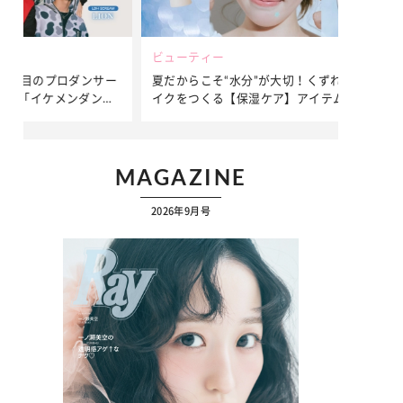
ビューティー
ファッション
ダンサー
夏だからこそ“水分”が大切！くずれないメ
簡単アレンジ
ダンサ
イクをつくる【保湿ケア】アイテム3選
ぷりの【そで
ク
MAGAZINE
2026年9月号