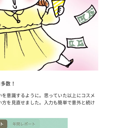
カルチャー
星座別】今月の恋愛運♡ 7月23日～
【Dリーグ】Ray世代注目のプロ
0日の運勢は？
集団♡ 各チームを彩る「イケメン
ー」特集
コ多数！
いを意識するように。思っていた以上にコスメ
い方を見直せました。入力も簡単で意外と続け