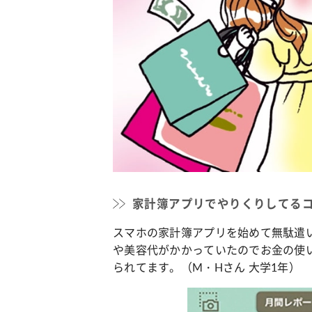
カルチャー
占い
こなれ感たっ
“憧れワンピ”を着るきっかけに♡ おしゃ
【12
】着こなしテ
れ女子が夢中な「ヌン活」の楽しみ方
8月2
家計簿アプリでやりくりしてる
スマホの家計簿アプリを始めて無駄遣
や美容代がかかっていたのでお金の使
られてます。（M・Hさん 大学1年）