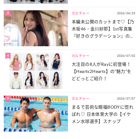
談義」を一気見せ！
3
2026/06/25
カルチャー
本編未公開のカットまで♡【乃
木坂46・金川紗耶】1st写真集
『好きのグラデーション』の魅
力をたっぷりとお届け！
4
2026/07/02
カルチャー
大注目の8人がRayに初登場！
【Hearts2Hearts】の“魅力”を
どどっとご紹介！
5
2026/07/07
カルチャー
まるで芸術な眼福BODYに惚れ
ぼれ♡ 日本体育大学の【イケ
メン水球選手】スナップ