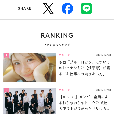
SHARE
RANKING
人気記事ランキング
1
2026/06/23
カルチャー
映画『ブルーロック』について
のおハナシも♡【畑芽育】が語
る「お仕事への向きあい方」と
は？
2
2026/07/13
カルチャー
【JI BLUE】メンバー全員によ
るわちゃわちゃトーク♡ 終始
大盛り上がりだった「サッカー