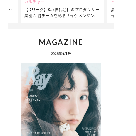
ビューティー
ファッション
ダンサー
夏だからこそ“水分”が大切！くずれないメ
簡単アレンジ
ダンサ
イクをつくる【保湿ケア】アイテム3選
ぷりの【そで
ク
…
MAGAZINE
2026年9月号