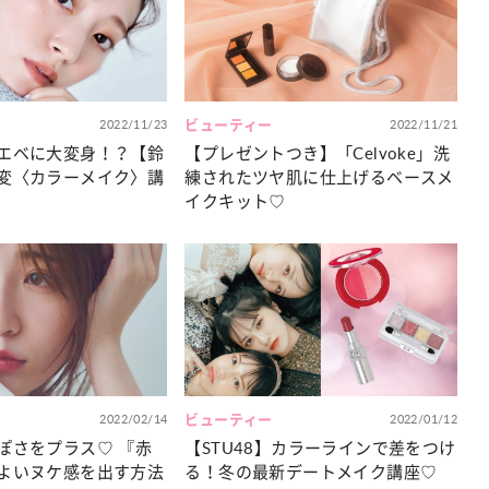
カルチャー
星座別】今月の恋愛運♡ 7月23日～
【Dリーグ】Ray世代注目のプロ
0日の運勢は？
集団♡ 各チームを彩る「イケメン
ー」特集
2022/11/23
ビューティー
2022/11/21
エベに大変身！？【鈴
【プレゼントつき】「Celvoke」洗
変〈カラーメイク〉講
練されたツヤ肌に仕上げるベースメ
イクキット♡
2022/02/14
ビューティー
2022/01/12
ぽさをプラス♡ 『赤
【STU48】カラーラインで差をつけ
よいヌケ感を出す方法
る！冬の最新デートメイク講座♡