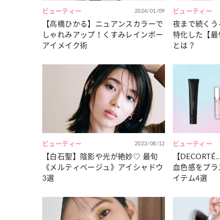
ビューティー
2024/01/09
ビューティー
【髙橋ひかる】ニュアンスカラーで
夜まで続くう
しゃれみアップ！くすみレインボー
特化した【最
アイメイク術
とは？
ビューティー
2023/08/12
ビューティー
【白石聖】陰影や光が絶妙♡ 最旬
【DECORT
《メルティベージュ》アイシャドウ
血色感をプラ
3選
イテム4選