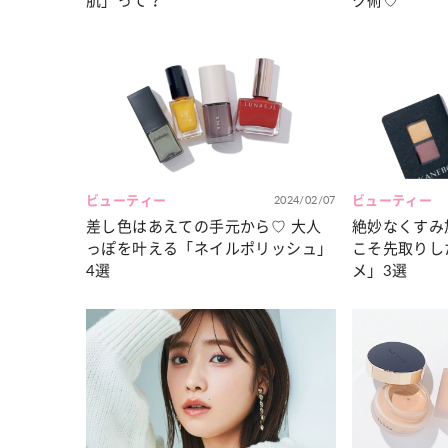
肌」って？
ク術♡
ビューティー
2024/02/07
ビューティー
差し色はあえての手元から♡ 大人
絶妙なくすみ
っぽを叶える「ネイルポリッシュ」
こそ先取りし
4選
メ」3選