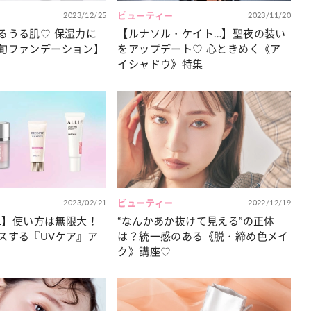
2023/12/25
ビューティー
2023/11/20
るうる肌♡ 保湿力に
【ルナソル・ケイト…】聖夜の装い
旬ファンデーション】
をアップデート♡ 心ときめく《ア
イシャドウ》特集
2023/02/21
ビューティー
2022/12/19
É…】使い方は無限大！
“なんかあか抜けて見える”の正体
スする『UVケア』ア
は？統一感のある《脱・締め色メイ
ク》講座♡