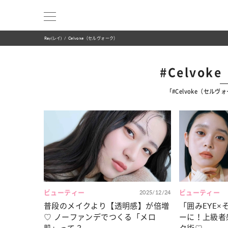
Ray(レイ)
Celvoke（セルヴォーク）
#Celvo
「#Celvoke（セル
ビューティー
2025/12/24
ビューティー
普段のメイクより【透明感】が倍増
「囲みEYE
♡ ノーファンデでつくる「メロ
ーに！上級者