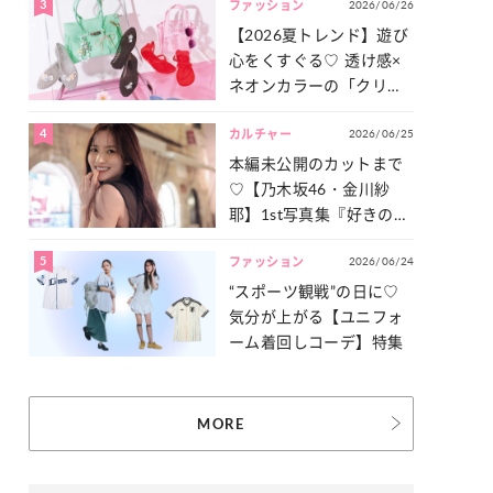
3
2026/06/26
一気見せ！
ファッション
【2026夏トレンド】遊び
心をくすぐる♡ 透け感×
ネオンカラーの「クリア
小物」をご紹介！
4
2026/06/25
カルチャー
本編未公開のカットまで
♡【乃木坂46・金川紗
耶】1st写真集『好きのグ
ラデーション』の魅力を
5
2026/06/24
たっぷりとお届け！
ファッション
“スポーツ観戦”の日に♡
気分が上がる【ユニフォ
ーム着回しコーデ】特集
MORE