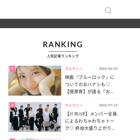
RANKING
人気記事ランキング
1
2026/06/23
カルチャー
映画『ブルーロック』に
ついてのおハナシも♡
【畑芽育】が語る「お仕
事への向きあい方」と
2
2026/07/13
は？
カルチャー
【JI BLUE】メンバー全員
によるわちゃわちゃトー
ク♡ 終始大盛り上がりだ
った「サッカー談義」を