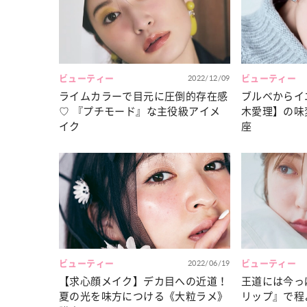
カルチャー
占い
こなれ感たっ
“憧れワンピ”を着るきっかけに♡ おしゃ
【12
】着こなしテ
れ女子が夢中な「ヌン活」の楽しみ方
8月2
ビューティー
2022/12/09
ビューティー
ライムカラーで目元に圧倒的存在感
ブルベからイ
♡ 『プチモード』な主役級アイメ
木愛理】の味
イク
座
ビューティー
2022/06/19
ビューティー
【求心顔メイク】デカ目への近道！
王道には今っ
夏の光を味方につける《大粒ラメ》
リップ』で程