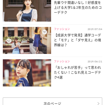
先輩ウケ間違いなし！好感度を
上げる大学1＆2年生のためのコ
ーデテク
ファッション
2019/07/04
【成蹊大学で発見】通学コーデ
と「モテ」と「ダサ見え」の境
界線は？
ファッション
2019/06/21
「おしゃれが苦手」って思われ
たくない！こなれ見えコーデテ
ク4選
次のページ