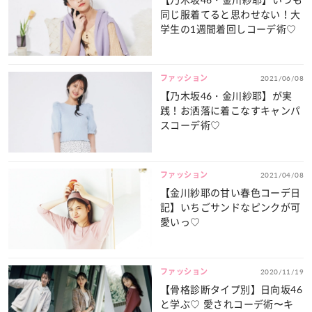
同じ服着てると思わせない！大
学生の1週間着回しコーデ術♡
ファッション
2021/06/08
【乃木坂46・金川紗耶】が実
践！お洒落に着こなすキャンパ
スコーデ術♡
ファッション
2021/04/08
【金川紗耶の甘い春色コーデ日
記】いちごサンドなピンクが可
愛いっ♡
ファッション
2020/11/19
【骨格診断タイプ別】日向坂46
と学ぶ♡ 愛されコーデ術〜キ