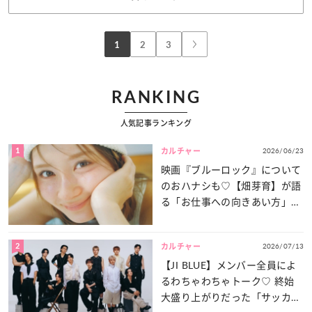
1
2
3
RANKING
人気記事ランキング
1
2026/06/23
カルチャー
映画『ブルーロック』について
のおハナシも♡【畑芽育】が語
る「お仕事への向きあい方」と
は？
2
2026/07/13
カルチャー
【JI BLUE】メンバー全員によ
るわちゃわちゃトーク♡ 終始
大盛り上がりだった「サッカー