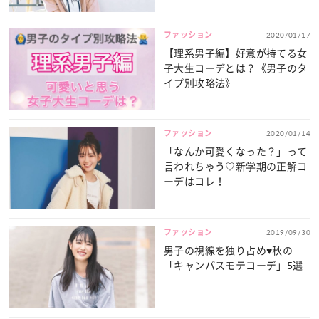
ファッション
2020/01/17
【理系男子編】好意が持てる女
子大生コーデとは？《男子のタ
イプ別攻略法》
ファッション
2020/01/14
「なんか可愛くなった？」って
言われちゃう♡新学期の正解コ
ーデはコレ！
ファッション
2019/09/30
男子の視線を独り占め♥秋の
「キャンパスモテコーデ」5選