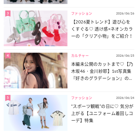
談義」を一気見せ！
3
2026/06/26
ファッション
【2026夏トレンド】遊び心を
くすぐる♡ 透け感×ネオンカラ
ーの「クリア小物」をご紹介！
4
2026/06/25
カルチャー
本編未公開のカットまで♡【乃
木坂46・金川紗耶】1st写真集
『好きのグラデーション』の魅
力をたっぷりとお届け！
5
2026/06/24
ファッション
“スポーツ観戦”の日に♡ 気分が
上がる【ユニフォーム着回しコ
ーデ】特集