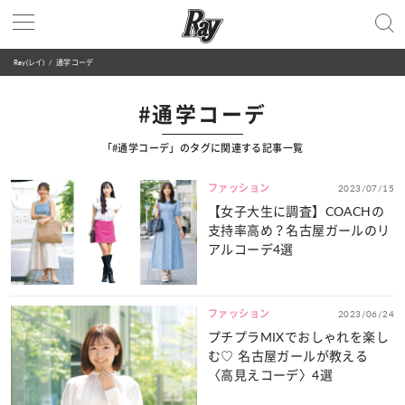
Ray(レイ)
通学コーデ
#通学コーデ
「#通学コーデ」のタグに関連する記事一覧
ファッション
2023/07/15
【女子大生に調査】COACHの
支持率高め？名古屋ガールのリ
アルコーデ4選
ファッション
2023/06/24
プチプラMIXでおしゃれを楽し
む♡ 名古屋ガールが教える
〈高見えコーデ〉4選