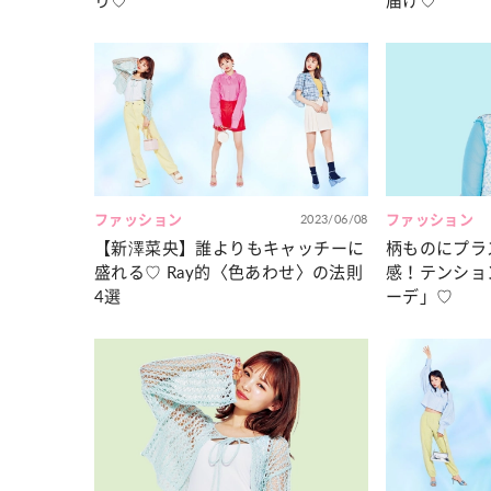
り♡
届け♡
ファッション
2023/06/08
ファッション
【新澤菜央】誰よりもキャッチーに
柄ものにプラ
盛れる♡ Ray的〈色あわせ〉の法則
感！テンショ
4選
ーデ」♡