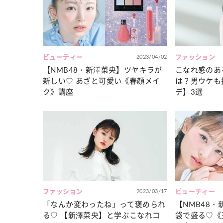
カルチャー
占い
こなれ感たっ
“憧れワンピ”を着るきっかけに♡ おしゃ
【12
】着こなしテ
れ女子が夢中な「ヌン活」の楽しみ方
8月2
ビューティー
2023/04/02
ファッション
【NMB48・新澤菜央】ツヤキラが
こなれ感のあ
新しい♡ あざと可愛い《春顔メイ
は？男ウケも
ク》講座
デ】3選
ファッション
2023/03/17
ビューティー
「なんか変わったね」って褒められ
【NMB48
る♡ 【新澤菜央】と学ぶこなれコ
袋で盛る♡《