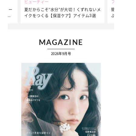
ビューティー
ファッション
ダンサー
夏だからこそ“水分”が大切！くずれないメ
簡単アレンジ
ダンサ
イクをつくる【保湿ケア】アイテム3選
ぷりの【そで
ク
MAGAZINE
2026年9月号