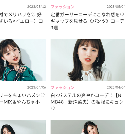
2023/05/12
ファッション
2023/05/04
材でメリハリを♡ 好
定番ガーリーコーデにこなれ感を♡
ずいろ×イエロー】コ
ギャップを見せる《パンツ》コーデ
3選
2023/04/06
ファッション
2023/04/04
リーをちょいハズシ♡
白×パステルの爽やかコーデ！【N
ーMIX＆やんちゃ小
MB48・新澤菜央】の私服にキュン
♡