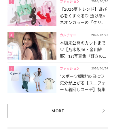
3
2026/06/26
一気見せ！
ファッション
【2026夏トレンド】遊び
心をくすぐる♡ 透け感×
ネオンカラーの「クリア
小物」をご紹介！
4
2026/06/25
カルチャー
本編未公開のカットまで
♡【乃木坂46・金川紗
耶】1st写真集『好きのグ
ラデーション』の魅力を
5
2026/06/24
たっぷりとお届け！
ファッション
“スポーツ観戦”の日に♡
気分が上がる【ユニフォ
ーム着回しコーデ】特集
MORE