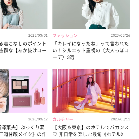
カルチャー
星座別】今月の恋愛運♡ 7月23日～
【Dリーグ】Ray世代注目のプロ
0日の運勢は？
集団♡ 各チームを彩る「イケメン
ー」特集
2023/03/31
ファッション
2023/03/26
る着こなしのポイント
「キレイになったね」って言われた
抜群な【あか抜けコー
い！シルエット重視の〈大人っぽコ
ーデ〉3選
2023/03/12
カルチャー
2023/03/11
・新澤菜央】ぷっくり涙
【大阪＆東京】のホテルでバカンス
王道甘顔メイク》の作
♡ 非日常を楽しむ最旬《ホテル》