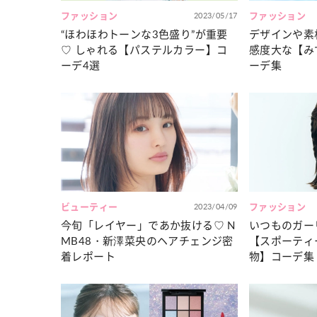
ファッション
2023/05/17
ファッション
“ほわほわトーンな3色盛り”が重要
デザインや素
♡ しゃれる【パステルカラー】コ
感度大な【み
ーデ4選
ーデ集
ビューティー
2023/04/09
ファッション
今旬「レイヤー」であか抜ける♡ N
いつものガー
MB48・新澤菜央のヘアチェンジ密
【スポーティ
着レポート
物】コーデ集