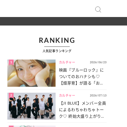
RANKING
人気記事ランキング
1
2026/06/23
カルチャー
映画『ブルーロック』に
ついてのおハナシも♡
【畑芽育】が語る「お仕
事への向きあい方」と
2
2026/07/13
は？
カルチャー
【JI BLUE】メンバー全員
によるわちゃわちゃトー
ク♡ 終始大盛り上がりだ
った「サッカー談義」を