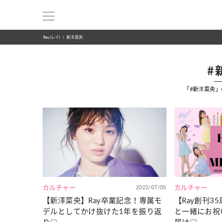
Ray(レイ)
新澤菜央
#
「#新澤菜央
カルチャー
2023/07/05
カルチャー
【新澤菜央】Ray卒業記念！専属モ
【Ray創刊3
デルとしてかけ抜けた1年を振り返
と一緒にお祝