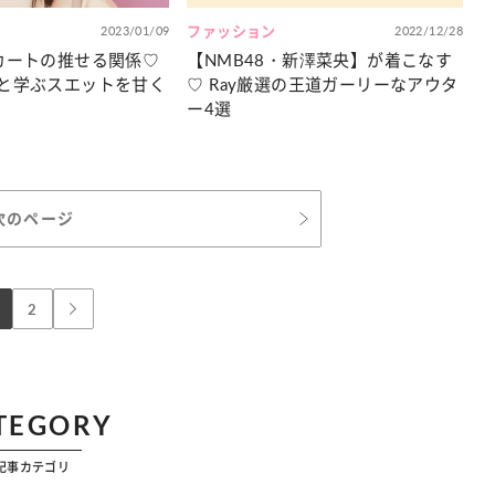
2023/01/09
ファッション
2022/12/28
カートの推せる関係♡
【NMB48・新澤菜央】が着こなす
と学ぶスエットを甘く
♡ Ray厳選の王道ガーリーなアウタ
ー4選
次のページ
2
TEGORY
記事カテゴリ