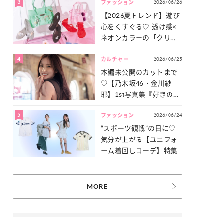
3
2026/06/26
一気見せ！
ファッション
【2026夏トレンド】遊び
心をくすぐる♡ 透け感×
ネオンカラーの「クリア
小物」をご紹介！
4
2026/06/25
カルチャー
本編未公開のカットまで
♡【乃木坂46・金川紗
耶】1st写真集『好きのグ
ラデーション』の魅力を
5
2026/06/24
たっぷりとお届け！
ファッション
“スポーツ観戦”の日に♡
気分が上がる【ユニフォ
ーム着回しコーデ】特集
MORE