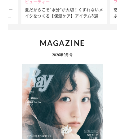
ビューティー
ファッション
ダンサー
夏だからこそ“水分”が大切！くずれないメ
簡単アレンジ
ダンサ
イクをつくる【保湿ケア】アイテム3選
ぷりの【そで
ク
MAGAZINE
2026年9月号