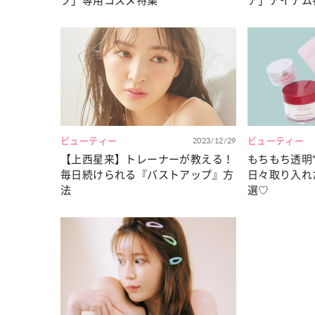
プ」専用コスメ特集
ア」アイテム
ビューティー
2023/12/29
ビューティー
【上西星来】トレーナーが教える！
もちもち透明
毎日続けられる『バストアップ』方
日々取り入れ
法
選♡