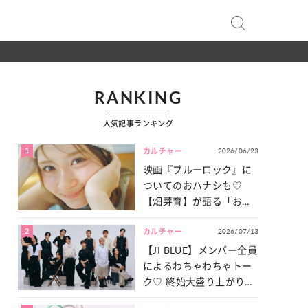
RANKING
人気記事ランキング
1
2026/06/23
カルチャー
映画『ブルーロック』に
ついてのおハナシも♡
【畑芽育】が語る「お仕
事への向きあい方」と
2
2026/07/13
は？
カルチャー
【JI BLUE】メンバー全員
によるわちゃわちゃトー
ク♡ 終始大盛り上がりだ
った「サッカー談義」を