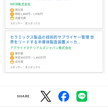
WDB株式会社
埼玉県
時給1,800円～1,900円
派遣社員
スポンサー：
求人ボックス
セラミックス製品の技術的サプライヤー管理 世
界をリードする半導体製造装置メーカ
ー/R2515773/化学系品質保証・監査
アプライドマテリアルズジャパン株式会社
東京都
年収900万円～1,400万円
正社員
スポンサー：
求人ボックス
SHARE