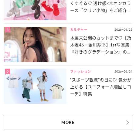
くすぐる♡ 透け感×ネオンカラ
ーの「クリア小物」をご紹介！
4
2026/06/25
カルチャー
本編未公開のカットまで♡【乃
木坂46・金川紗耶】1st写真集
『好きのグラデーション』の魅
力をたっぷりとお届け！
5
2026/06/24
ファッション
“スポーツ観戦”の日に♡ 気分が
上がる【ユニフォーム着回しコ
ーデ】特集
MORE