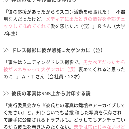
神対応なデキル彼にきゅん♡
「彼の応援があったからミスコン活動を頑張れた！ 不器
用な人だったけど、
メディアに出たときの情報を全部チェ
ックしてほめてくれて
愛を感じた
よ（涙）」Ｒさん（大学
2年生）
ドレス撮影に彼が嫉妬…大ゲンカに（泣）
「事件はウエディングドレス撮影で。
男女ペアだったから
彼がスネちゃって大ゲンカに（涙）
褒めてくれると思った
のに...」Ａ・Ｔさん（会社員・23才）
彼氏の写真はSNS上から封印する説
「実行委員会から『彼氏との写真は鍵垢やアーカイブして
ください』と。知り合いでも昔投 稿した写真を保存され
て勝手に公開されるトラブルも。どうしてもアンチってい
るから彼氏を巻き込みたくない。
恋愛は禁止じゃないけど