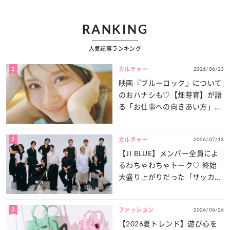
RANKING
人気記事ランキング
1
2026/06/23
カルチャー
映画『ブルーロック』について
のおハナシも♡【畑芽育】が語
る「お仕事への向きあい方」と
は？
2
2026/07/13
カルチャー
【JI BLUE】メンバー全員によ
るわちゃわちゃトーク♡ 終始
大盛り上がりだった「サッカー
談義」を一気見せ！
3
2026/06/26
ファッション
【2026夏トレンド】遊び心を