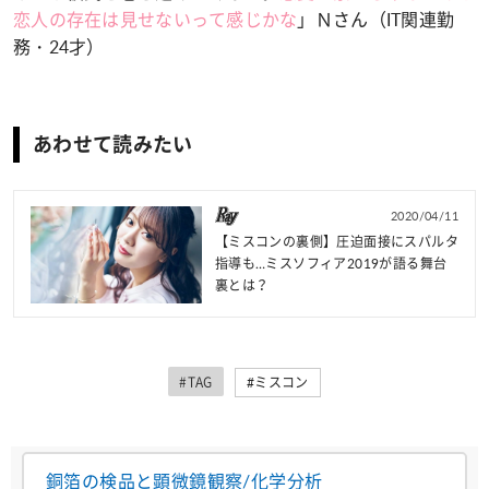
恋人の存在は見せないって感じかな
」Ｎさん（IT関連勤
務・24才）
あわせて読みたい
2020/04/11
【ミスコンの裏側】圧迫面接にスパルタ
指導も…ミスソフィア2019が語る舞台
裏とは？
#TAG
#ミスコン
銅箔の検品と顕微鏡観察/化学分析