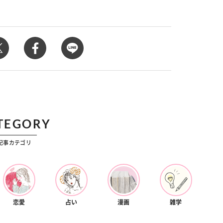
カルチャー
星座別】今月の恋愛運♡ 7月23日～
【Dリーグ】Ray世代注目のプロ
0日の運勢は？
集団♡ 各チームを彩る「イケメン
ー」特集
TEGORY
記事カテゴリ
恋愛
占い
漫画
雑学