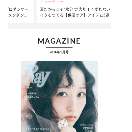
ビューティー
ファッション
ダンサー
夏だからこそ“水分”が大切！くずれないメ
簡単アレンジ
ダンサ
イクをつくる【保湿ケア】アイテム3選
ぷりの【そで
ク
…
MAGAZINE
2026年9月号