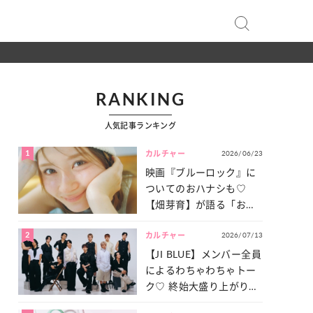
RANKING
人気記事ランキング
1
2026/06/23
カルチャー
映画『ブルーロック』に
ついてのおハナシも♡
【畑芽育】が語る「お仕
事への向きあい方」と
2
2026/07/13
は？
カルチャー
【JI BLUE】メンバー全員
によるわちゃわちゃトー
ク♡ 終始大盛り上がりだ
った「サッカー談義」を