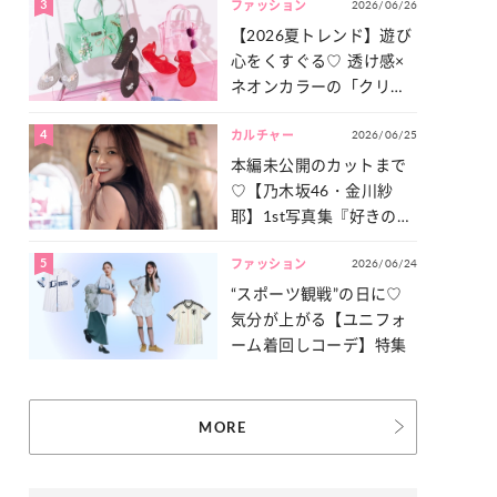
3
2026/06/26
一気見せ！
ファッション
【2026夏トレンド】遊び
心をくすぐる♡ 透け感×
ネオンカラーの「クリア
小物」をご紹介！
4
2026/06/25
カルチャー
本編未公開のカットまで
♡【乃木坂46・金川紗
耶】1st写真集『好きのグ
ラデーション』の魅力を
5
2026/06/24
たっぷりとお届け！
ファッション
“スポーツ観戦”の日に♡
気分が上がる【ユニフォ
ーム着回しコーデ】特集
MORE