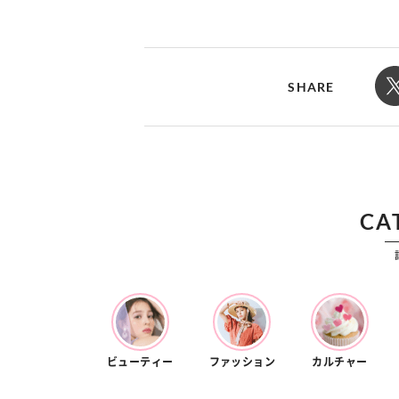
カルチャー
占い
こなれ感たっ
“憧れワンピ”を着るきっかけに♡ おしゃ
【12
】着こなしテ
れ女子が夢中な「ヌン活」の楽しみ方
8月2
SHARE
CA
ビューティー
ファッション
カルチャー