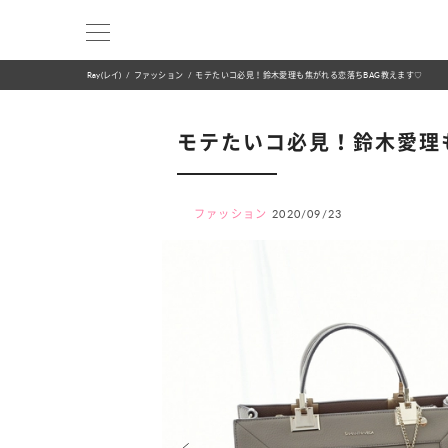
Ray(レイ)
ファッション
モテたいコ必見！鈴木愛理も焦がれる恋落ちBAG教えます♡
モテたいコ必見！鈴木愛理
ファッション
2020/09/23