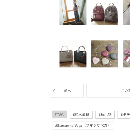
前へ
この
#TAG
鈴木愛理
秋小物
モ
Samantha Vega（サマンサベガ）