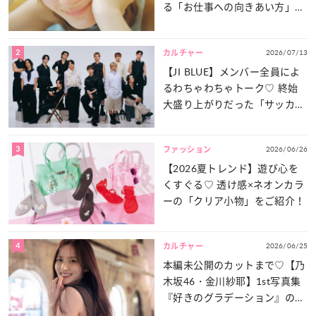
る「お仕事への向きあい方」と
は？
2
2026/07/13
カルチャー
【JI BLUE】メンバー全員によ
るわちゃわちゃトーク♡ 終始
大盛り上がりだった「サッカー
談義」を一気見せ！
3
2026/06/26
ファッション
【2026夏トレンド】遊び心を
くすぐる♡ 透け感×ネオンカラ
ーの「クリア小物」をご紹介！
4
2026/06/25
カルチャー
本編未公開のカットまで♡【乃
木坂46・金川紗耶】1st写真集
『好きのグラデーション』の魅
力をたっぷりとお届け！