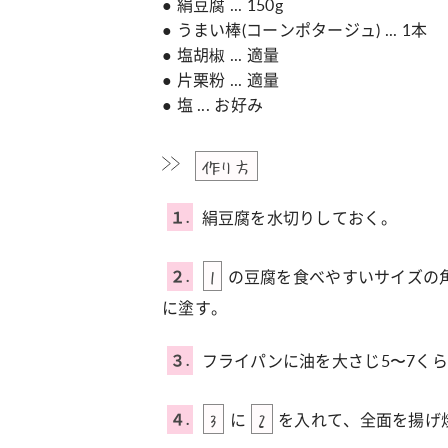
● 絹豆腐 ... 150g
● うまい棒(コーンポタージュ) ... 1本
● 塩胡椒 ... 適量
● 片栗粉 ... 適量
● 塩 ... お好み
作り方
絹豆腐を水切りしておく。
１.
の豆腐を食べやすいサイズの
２.
1
に塗す。
フライパンに油を大さじ5〜7く
３.
に
を入れて、全面を揚げ
４.
3
2