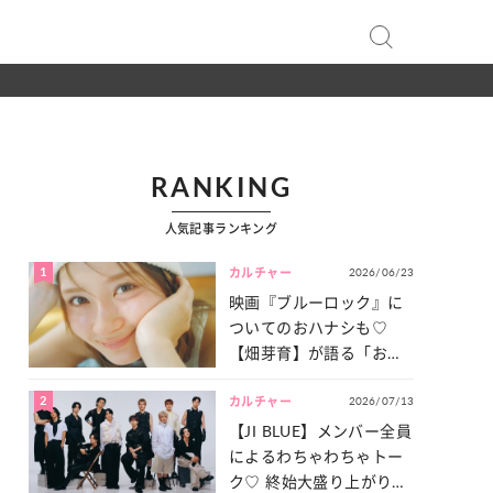
RANKING
人気記事ランキング
1
2026/06/23
カルチャー
映画『ブルーロック』に
ついてのおハナシも♡
【畑芽育】が語る「お仕
事への向きあい方」と
2
2026/07/13
は？
カルチャー
【JI BLUE】メンバー全員
によるわちゃわちゃトー
ク♡ 終始大盛り上がりだ