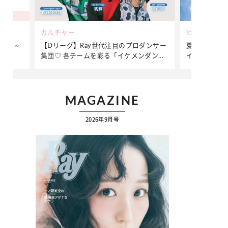
ビューティー
ファッション
ダンサー
夏だからこそ“水分”が大切！くずれないメ
簡単アレンジ
ンダンサ
イクをつくる【保湿ケア】アイテム3選
ぷりの【そで
ク
MAGAZINE
2026年9月号