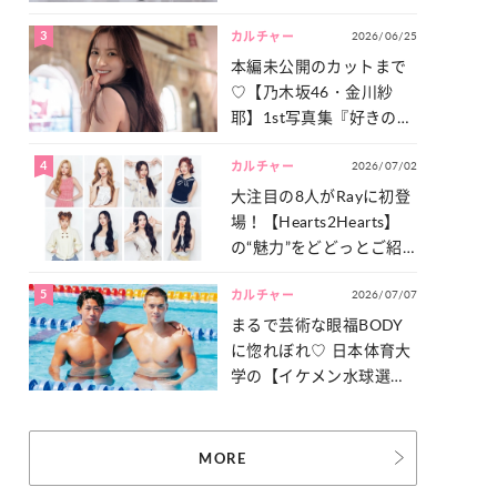
った「サッカー談義」を
3
2026/06/25
一気見せ！
カルチャー
本編未公開のカットまで
♡【乃木坂46・金川紗
耶】1st写真集『好きのグ
ラデーション』の魅力を
4
2026/07/02
たっぷりとお届け！
カルチャー
大注目の8人がRayに初登
場！【Hearts2Hearts】
の“魅力”をどどっとご紹
介！
5
2026/07/07
カルチャー
まるで芸術な眼福BODY
に惚れぼれ♡ 日本体育大
学の【イケメン水球選
手】スナップ
MORE