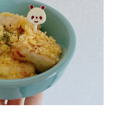
カルチャー
星座別】今月の恋愛運♡ 7月23日～
【Dリーグ】Ray世代注目のプロ
0日の運勢は？
集団♡ 各チームを彩る「イケメ
ー」特集