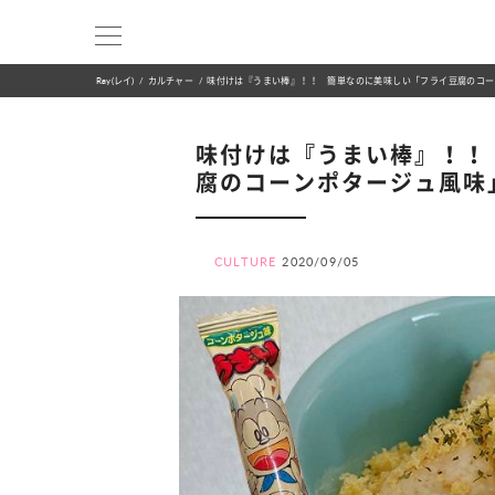
Ray(レイ)
カルチャー
味付けは『うまい棒』！！ 簡単なのに美味しい「フライ豆腐のコー
味付けは『うまい棒』！！
腐のコーンポタージュ風味
CULTURE
2020/09/05