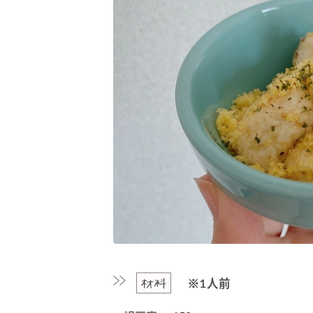
カルチャー
占い
 こなれ感たっ
“憧れワンピ”を着るきっかけに♡ おしゃ
【12
】着こなしテ
れ女子が夢中な「ヌン活」の楽しみ方
8月2
材料
※1人前