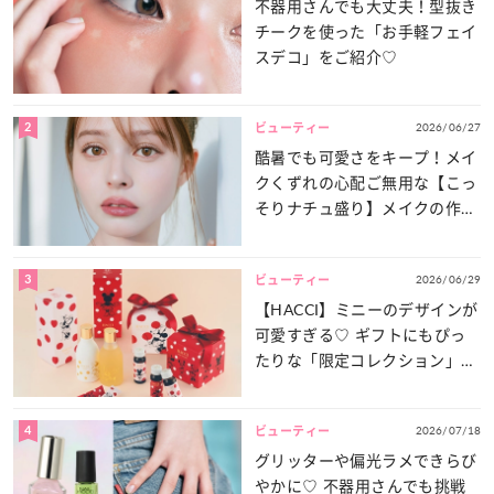
不器用さんでも大丈夫！型抜き
チークを使った「お手軽フェイ
スデコ」をご紹介♡
2
2026/06/27
ビューティー
酷暑でも可愛さをキープ！メイ
クくずれの心配ご無用な【こっ
そりナチュ盛り】メイクの作り
方
3
2026/06/29
ビューティー
【HACCI】ミニーのデザインが
可愛すぎる♡ ギフトにもぴっ
たりな「限定コレクション」が
登場！
4
2026/07/18
ビューティー
グリッターや偏光ラメできらび
やかに♡ 不器用さんでも挑戦