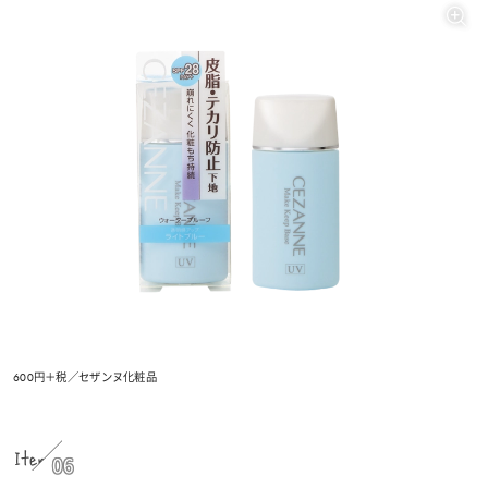
600円＋税／セザンヌ化粧品
Item
06