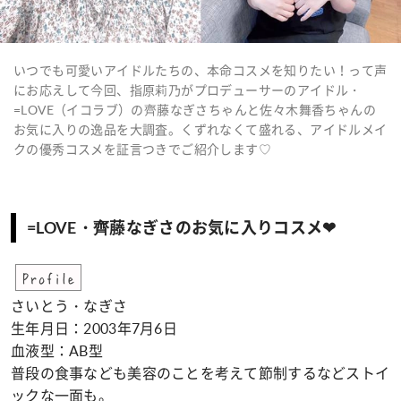
いつでも可愛いアイドルたちの、本命コスメを知りたい！って声
にお応えして今回、指原莉乃がプロデューサーのアイドル・
=LOVE（イコラブ）の齊藤なぎさちゃんと佐々木舞香ちゃんの
お気に入りの逸品を大調査。くずれなくて盛れる、アイドルメイ
クの優秀コスメを証言つきでご紹介します♡
=LOVE・齊藤なぎさのお気に入りコスメ❤︎
Profile
さいとう・なぎさ
生年月日：2003年7月6日
血液型：AB型
普段の食事なども美容のことを考えて節制するなどストイ
ックな一面も。