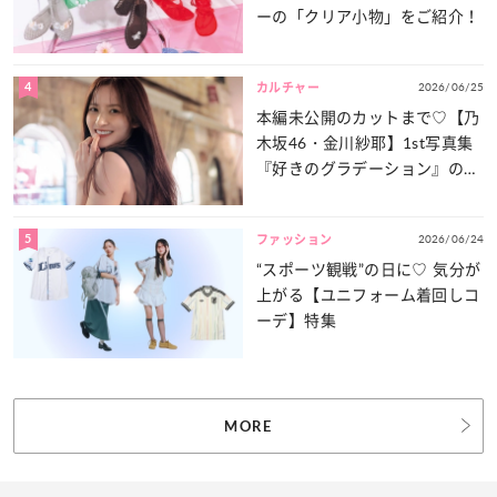
ーの「クリア小物」をご紹介！
4
2026/06/25
カルチャー
本編未公開のカットまで♡【乃
木坂46・金川紗耶】1st写真集
『好きのグラデーション』の魅
力をたっぷりとお届け！
5
2026/06/24
ファッション
“スポーツ観戦”の日に♡ 気分が
上がる【ユニフォーム着回しコ
ーデ】特集
MORE