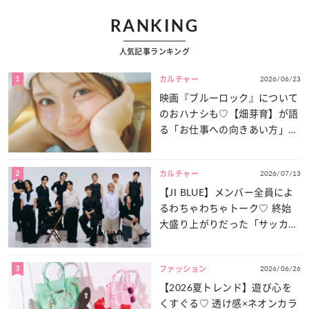
RANKING
人気記事ランキング
1
2026/06/23
カルチャー
映画『ブルーロック』について
のおハナシも♡【畑芽育】が語
る「お仕事への向きあい方」と
は？
2
2026/07/13
カルチャー
【JI BLUE】メンバー全員によ
るわちゃわちゃトーク♡ 終始
大盛り上がりだった「サッカー
談義」を一気見せ！
3
2026/06/26
ファッション
【2026夏トレンド】遊び心を
くすぐる♡ 透け感×ネオンカラ