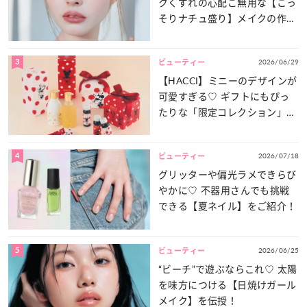
クくずれの心配ご無用な【こっ
そりナチュ盛り】メイクの作り
方
3
2026/06/29
ビューティー
【HACCI】ミニーのデザインが
可愛すぎる♡ ギフトにもぴっ
たりな「限定コレクション」が
登場！
4
2026/07/18
ビューティー
グリッターや偏光ラメできらび
やかに♡ 不器用さんでも挑戦
できる【夏ネイル】をご紹介！
5
2026/06/25
ビューティー
“ビーチ”で遊ぶならこれ♡ 太陽
を味方につける【日焼けガール
メイク】を伝授！