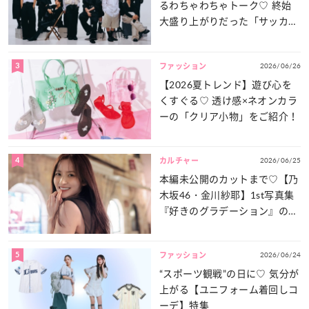
るわちゃわちゃトーク♡ 終始
大盛り上がりだった「サッカー
談義」を一気見せ！
3
2026/06/26
ファッション
【2026夏トレンド】遊び心を
くすぐる♡ 透け感×ネオンカラ
ーの「クリア小物」をご紹介！
4
2026/06/25
カルチャー
本編未公開のカットまで♡【乃
木坂46・金川紗耶】1st写真集
『好きのグラデーション』の魅
力をたっぷりとお届け！
5
2026/06/24
ファッション
“スポーツ観戦”の日に♡ 気分が
上がる【ユニフォーム着回しコ
ーデ】特集