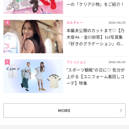
ーの「クリア小物」をご紹介！
4
2026/06/25
カルチャー
本編未公開のカットまで♡【乃
木坂46・金川紗耶】1st写真集
『好きのグラデーション』の魅
力をたっぷりとお届け！
5
2026/06/24
ファッション
“スポーツ観戦”の日に♡ 気分が
上がる【ユニフォーム着回しコ
ーデ】特集
MORE