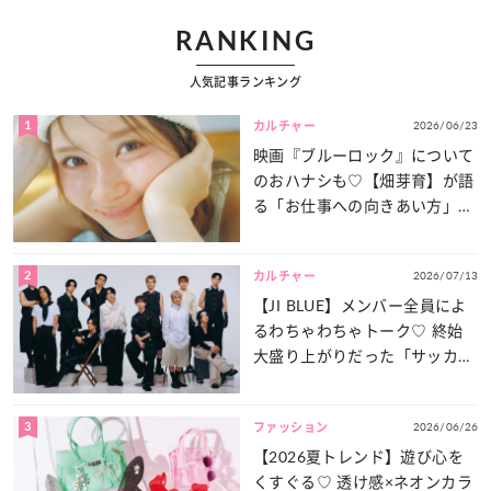
RANKING
人気記事ランキング
1
2026/06/23
カルチャー
映画『ブルーロック』について
のおハナシも♡【畑芽育】が語
る「お仕事への向きあい方」と
は？
2
2026/07/13
カルチャー
【JI BLUE】メンバー全員によ
るわちゃわちゃトーク♡ 終始
大盛り上がりだった「サッカー
談義」を一気見せ！
3
2026/06/26
ファッション
【2026夏トレンド】遊び心を
くすぐる♡ 透け感×ネオンカラ