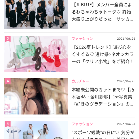
【JI BLUE】メンバー全員によ
るわちゃわちゃトーク♡ 終始
大盛り上がりだった「サッカー
談義」を一気見せ！
3
2026/06/26
ファッション
【2026夏トレンド】遊び心を
くすぐる♡ 透け感×ネオンカラ
ーの「クリア小物」をご紹介！
4
2026/06/25
カルチャー
本編未公開のカットまで♡【乃
木坂46・金川紗耶】1st写真集
『好きのグラデーション』の魅
力をたっぷりとお届け！
5
2026/06/24
ファッション
“スポーツ観戦”の日に♡ 気分が