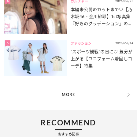
4
2026/06/25
カルチャー
本編未公開のカットまで♡【乃
木坂46・金川紗耶】1st写真集
『好きのグラデーション』の魅
力をたっぷりとお届け！
5
2026/06/24
ファッション
“スポーツ観戦”の日に♡ 気分が
上がる【ユニフォーム着回しコ
ーデ】特集
MORE
RECOMMEND
おすすめ記事