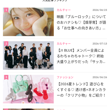
人気記事ランキング
1
2026/06/23
カルチャー
映画『ブルーロック』について
のおハナシも♡【畑芽育】が語
る「お仕事への向きあい方」と
は？
2
2026/07/13
カルチャー
【JI BLUE】メンバー全員によ
るわちゃわちゃトーク♡ 終始
大盛り上がりだった「サッカー
談義」を一気見せ！
3
2026/06/26
ファッション
【2026夏トレンド】遊び心を
くすぐる♡ 透け感×ネオンカラ
ーの「クリア小物」をご紹介！