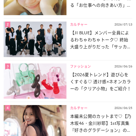
る「お仕事への向きあい方」と
は？
2
2026/07/13
カルチャー
【JI BLUE】メンバー全員によ
るわちゃわちゃトーク♡ 終始
大盛り上がりだった「サッカー
談義」を一気見せ！
3
2026/06/26
ファッション
【2026夏トレンド】遊び心を
くすぐる♡ 透け感×ネオンカラ
ーの「クリア小物」をご紹介！
4
2026/06/25
カルチャー
本編未公開のカットまで♡【乃
木坂46・金川紗耶】1st写真集
『好きのグラデーション』の魅