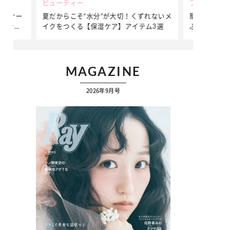
ビューティー
ファッション
ダンサー
夏だからこそ“水分”が大切！くずれないメ
簡単アレンジ
ダンサ
イクをつくる【保湿ケア】アイテム3選
ぷりの【そで
ク
MAGAZINE
2026年9月号