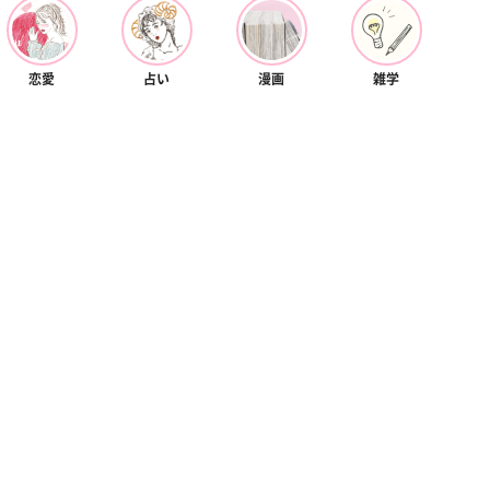
恋愛
占い
漫画
雑学