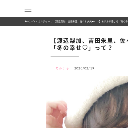
Ray(レイ)
カルチャー
【渡辺梨加、吉田朱里、佐々木久美etc･･･】モデルが感じる「冬の
【渡辺梨加、吉田朱里、佐々
「冬の幸せ♡」って？
カルチャー
2020/02/19