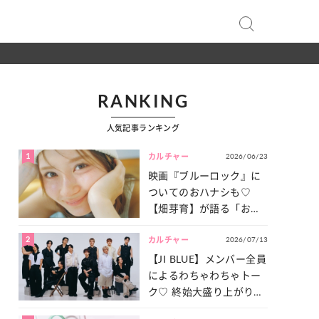
RANKING
人気記事ランキング
1
2026/06/23
カルチャー
映画『ブルーロック』に
ついてのおハナシも♡
【畑芽育】が語る「お仕
事への向きあい方」と
2
2026/07/13
は？
カルチャー
【JI BLUE】メンバー全員
によるわちゃわちゃトー
ク♡ 終始大盛り上がりだ
った「サッカー談義」を