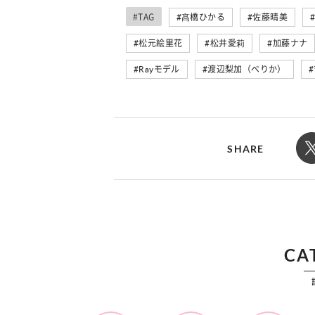
カルチャー
占い
#TAG
髙橋ひかる
佐藤晴美
こなれ感たっ
“憧れワンピ”を着るきっかけに♡ おしゃ
【12
】着こなしテ
れ女子が夢中な「ヌン活」の楽しみ方
8月2
松元絵里花
松井愛莉
加藤ナナ
Rayモデル
渡辺梨加（べりか）
SHARE
CA