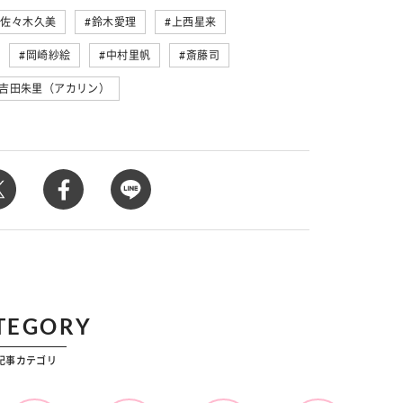
カルチャー
佐々木久美
鈴木愛理
上西星来
星座別】今月の恋愛運♡ 7月23日～
【Dリーグ】Ray世代注目のプロ
0日の運勢は？
集団♡ 各チームを彩る「イケメン
岡崎紗絵
中村里帆
斎藤司
ー」特集
吉田朱里（アカリン）
TEGORY
記事カテゴリ