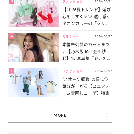
3
2026/06/26
一気見せ！
ファッション
【2026夏トレンド】遊び
心をくすぐる♡ 透け感×
ネオンカラーの「クリア
小物」をご紹介！
4
2026/06/25
カルチャー
本編未公開のカットまで
♡【乃木坂46・金川紗
耶】1st写真集『好きのグ
ラデーション』の魅力を
5
2026/06/24
たっぷりとお届け！
ファッション
“スポーツ観戦”の日に♡
気分が上がる【ユニフォ
ーム着回しコーデ】特集
MORE