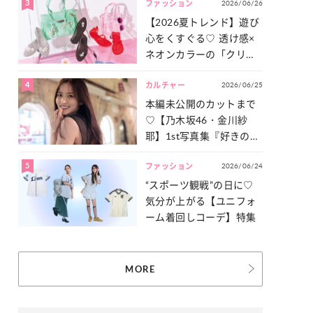
3
2026/06/26
一気見せ！
ファッション
【2026夏トレンド】遊び
心をくすぐる♡ 透け感×
ネオンカラーの「クリア
小物」をご紹介！
4
2026/06/25
カルチャー
本編未公開のカットまで
♡【乃木坂46・金川紗
耶】1st写真集『好きのグ
ラデーション』の魅力を
5
2026/06/24
たっぷりとお届け！
ファッション
“スポーツ観戦”の日に♡
気分が上がる【ユニフォ
ーム着回しコーデ】特集
MORE