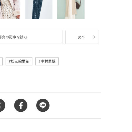
写真の記事を読む
次へ
松元絵里花
中村里帆