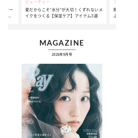
ビューティー
ファッション
ダンサー
夏だからこそ“水分”が大切！くずれないメ
簡単アレンジ
ダンサ
イクをつくる【保湿ケア】アイテム3選
ぷりの【そで
ク
MAGAZINE
2026年9月号