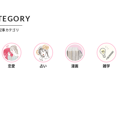
カルチャー
星座別】今月の恋愛運♡ 7月23日～
【Dリーグ】Ray世代注目のプロ
0日の運勢は？
集団♡ 各チームを彩る「イケメン
TEGORY
ー」特集
記事カテゴリ
恋愛
占い
漫画
雑学