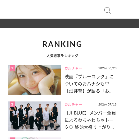
RANKING
人気記事ランキング
1
2026/06/23
カルチャー
映画『ブルーロック』に
ついてのおハナシも♡
【畑芽育】が語る「お仕
事への向きあい方」と
2
2026/07/13
は？
カルチャー
【JI BLUE】メンバー全員
によるわちゃわちゃトー
ク♡ 終始大盛り上がりだ
った「サッカー談義」を