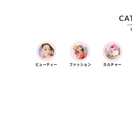
カルチャー
占い
こなれ感たっ
“憧れワンピ”を着るきっかけに♡ おしゃ
【12
】着こなしテ
れ女子が夢中な「ヌン活」の楽しみ方
8月2
CA
ビューティー
ファッション
カルチャー