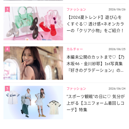
3
2026/06/26
ファッション
【2026夏トレンド】遊び心を
くすぐる♡ 透け感×ネオンカラ
ーの「クリア小物」をご紹介！
4
2026/06/25
カルチャー
本編未公開のカットまで♡【乃
木坂46・金川紗耶】1st写真集
『好きのグラデーション』の魅
力をたっぷりとお届け！
5
2026/06/24
ファッション
“スポーツ観戦”の日に♡ 気分が
上がる【ユニフォーム着回しコ
ーデ】特集