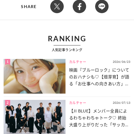
SHARE
RANKING
人気記事ランキング
1
2026/06/23
カルチャー
映画『ブルーロック』について
のおハナシも♡【畑芽育】が語
る「お仕事への向きあい方」と
は？
2
2026/07/13
カルチャー
【JI BLUE】メンバー全員によ
るわちゃわちゃトーク♡ 終始
大盛り上がりだった「サッカー
談義」を一気見せ！