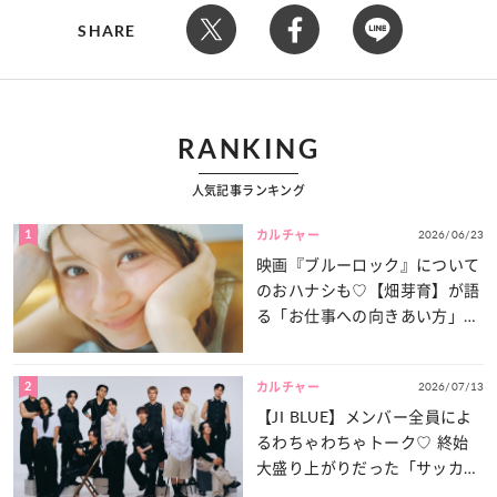
SHARE
RANKING
人気記事ランキング
1
2026/06/23
カルチャー
映画『ブルーロック』について
のおハナシも♡【畑芽育】が語
る「お仕事への向きあい方」と
は？
2
2026/07/13
カルチャー
【JI BLUE】メンバー全員によ
るわちゃわちゃトーク♡ 終始
大盛り上がりだった「サッカー
談義」を一気見せ！