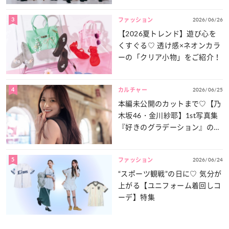
3
2026/06/26
ファッション
【2026夏トレンド】遊び心を
くすぐる♡ 透け感×ネオンカラ
ーの「クリア小物」をご紹介！
4
2026/06/25
カルチャー
本編未公開のカットまで♡【乃
木坂46・金川紗耶】1st写真集
『好きのグラデーション』の魅
力をたっぷりとお届け！
5
2026/06/24
ファッション
“スポーツ観戦”の日に♡ 気分が
上がる【ユニフォーム着回しコ
ーデ】特集