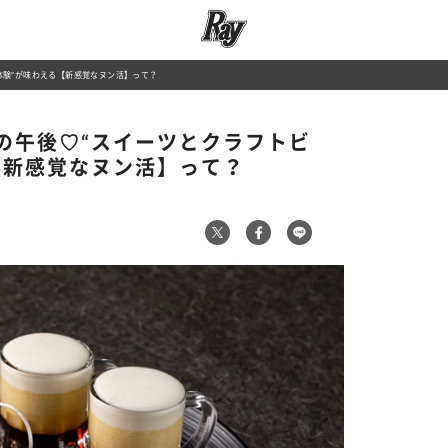
体験”が味わえる【新感覚なヌン活】って？
の午後♡“スイーツとクラフトビ
【新感覚なヌン活】って？