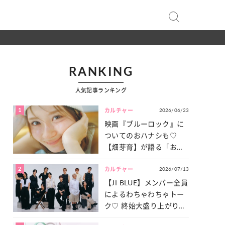
RANKING
人気記事ランキング
1
2026/06/23
カルチャー
映画『ブルーロック』に
ついてのおハナシも♡
【畑芽育】が語る「お仕
事への向きあい方」と
2
2026/07/13
は？
カルチャー
【JI BLUE】メンバー全員
によるわちゃわちゃトー
ク♡ 終始大盛り上がりだ
った「サッカー談義」を