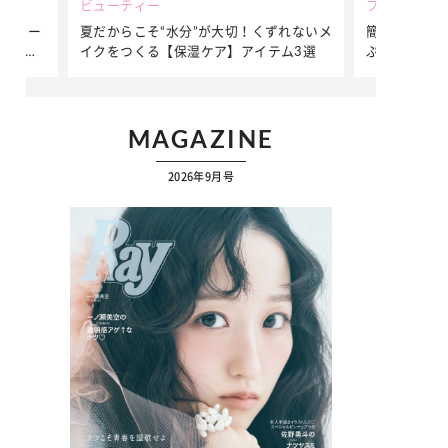
ビューティー
ファッション
ダンサー
夏だからこそ“水分”が大切！くずれないメ
簡単アレンジ
ダンサ
イクをつくる【保湿ケア】アイテム3選
ぷりの【そで
ク
MAGAZINE
2026年9月号