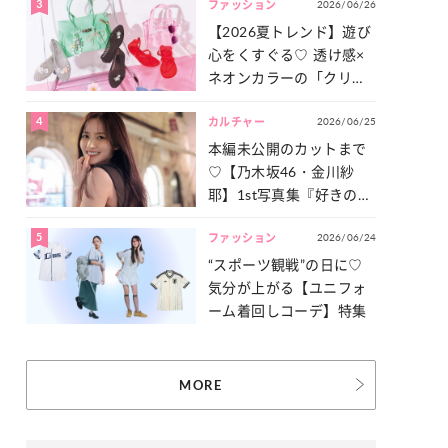
3
2026/06/26
一気見せ！
ファッション
【2026夏トレンド】遊び
心をくすぐる♡ 透け感×
ネオンカラーの「クリア
小物」をご紹介！
4
2026/06/25
カルチャー
本編未公開のカットまで
♡【乃木坂46・金川紗
耶】1st写真集『好きのグ
ラデーション』の魅力を
5
2026/06/24
たっぷりとお届け！
ファッション
“スポーツ観戦”の日に♡
気分が上がる【ユニフォ
ーム着回しコーデ】特集
MORE