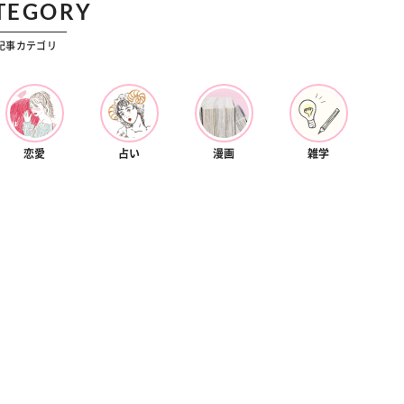
カルチャー
TEGORY
星座別】今月の恋愛運♡ 7月23日～
【Dリーグ】Ray世代注目のプロ
0日の運勢は？
集団♡ 各チームを彩る「イケメン
記事カテゴリ
ー」特集
恋愛
占い
漫画
雑学