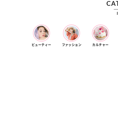
カルチャー
占い
CA
こなれ感たっ
“憧れワンピ”を着るきっかけに♡ おしゃ
【12
】着こなしテ
れ女子が夢中な「ヌン活」の楽しみ方
8月2
ビューティー
ファッション
カルチャー