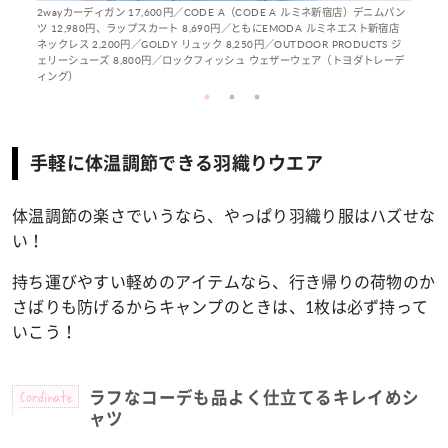
2wayカーディガン 17,600円／CODE A（CODE A ルミネ新宿店）デニムパン
ツ 12,980円、ラップスカート 8,690円／ともにEMODA ルミネエスト新宿店
ネックレス 2,200円／GOLDY リュック 8,250円／OUTDOOR PRODUCTS ジ
ェリーシューズ 8,800円／ロックフィッシュ ウェザーウェア（トヨダトレーデ
ィング）
手軽に体温調節できる羽織りウエア
体温調節の楽さでいうなら、やっぱり羽織り服はハズせな
い！
持ち運びやすい軽めのアイテムなら、行き帰りの荷物のか
さばりも防げるからキャンプのときは、1枚は必ず持って
いこう！
Cordinate
ラフなコーデも品よく仕立てるキレイめシ
ャツ