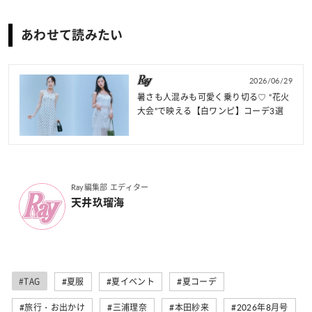
あわせて読みたい
2026/06/29
暑さも人混みも可愛く乗り切る♡ “花火
大会”で映える【白ワンピ】コーデ3選
Ray編集部 エディター
天井玖瑠海
#TAG
#夏服
#夏イベント
#夏コーデ
#旅行・お出かけ
#三浦理奈
#本田紗来
#2026年8月号