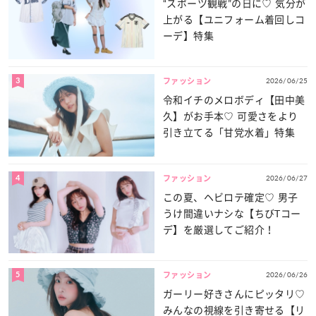
“スポーツ観戦”の日に♡ 気分が
上がる【ユニフォーム着回しコ
ーデ】特集
3
2026/06/25
ファッション
令和イチのメロボディ【田中美
久】がお手本♡ 可愛さをより
引き立てる「甘党水着」特集
4
2026/06/27
ファッション
この夏、ヘビロテ確定♡ 男子
うけ間違いナシな【ちびTコー
デ】を厳選してご紹介！
5
2026/06/26
ファッション
ガーリー好きさんにピッタリ♡
みんなの視線を引き寄せる【リ