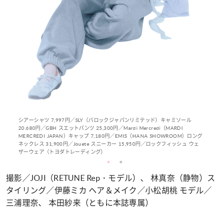
シアーシャツ 7,997円／SLY（バロックジャパンリミテッド）キャミソール
20.680円／GBH スエットパンツ 25,300円／Mardi Mercredi（MARDI
MERCREDI JAPAN）キャップ 7,180円／EMIS（HANA SHOWROOM）ロング
ネックレス 31,900円／Jouete スニーカー 15,950円／ロックフィッシュ ウェ
ザーウェア（トヨダトレーディング）
撮影／JOJI（RETUNE Rep・モデル）、 林真奈（静物）ス
タイリング／伊藤ミカ ヘア＆メイク／小松胡桃 モデル／
三浦理奈、 本田紗来（ともに本誌専属）