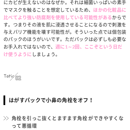
にカビが生えないのはなぜか。それは細菌いっぱいの素手
でマスクを触ることを想定しているため、
ほかの化粧品に
からで
比べてより強い防腐剤を使用している可能性がある
す。つまりその液を肌に浸透させることになるので刺激を
与えバリア機能を壊す可能性が。そういった点では個包装
のパックのほうがいいです。ただパックは必ずしも必要な
お手入れではないので、
週に1～2回、ここぞという日だ
しましょう。
け使うように
Topic
02
はがすパックで小鼻の角栓をオフ！
角栓を引っこ抜くとますます角栓 ができやすくな
って悪循環