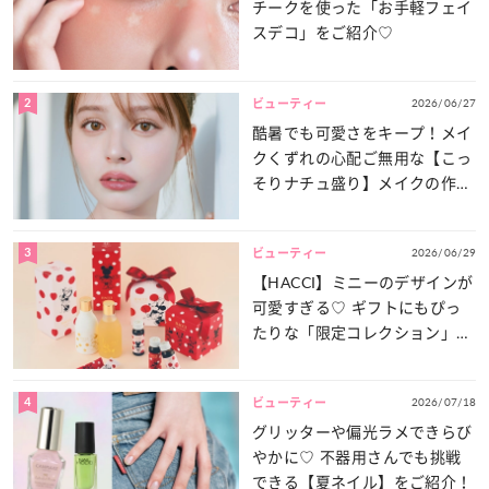
チークを使った「お手軽フェイ
スデコ」をご紹介♡
2
2026/06/27
ビューティー
酷暑でも可愛さをキープ！メイ
クくずれの心配ご無用な【こっ
そりナチュ盛り】メイクの作り
方
3
2026/06/29
ビューティー
【HACCI】ミニーのデザインが
可愛すぎる♡ ギフトにもぴっ
たりな「限定コレクション」が
登場！
4
2026/07/18
ビューティー
グリッターや偏光ラメできらび
やかに♡ 不器用さんでも挑戦
できる【夏ネイル】をご紹介！