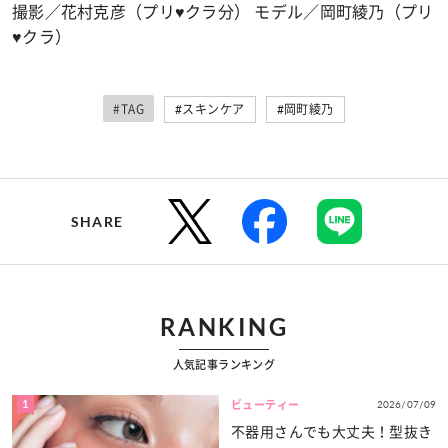
撮影／花村克彦（プリ♥クラ分） モデル／岡町綾乃（プリ
♥クラ）
#TAG
#スキンケア
#岡町綾乃
SHARE
RANKING
人気記事ランキング
1
2026/07/09
ビューティー
不器用さんでも大丈夫！型抜き