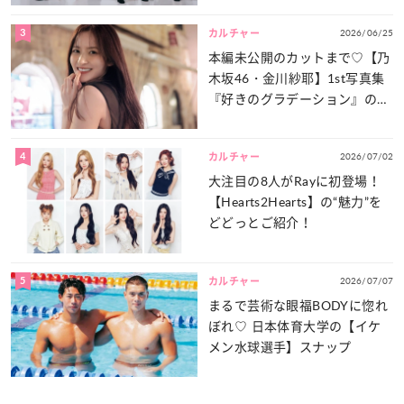
3
2026/06/25
カルチャー
本編未公開のカットまで♡【乃
木坂46・金川紗耶】1st写真集
『好きのグラデーション』の魅
力をたっぷりとお届け！
4
2026/07/02
カルチャー
大注目の8人がRayに初登場！
【Hearts2Hearts】の“魅力”を
どどっとご紹介！
5
2026/07/07
カルチャー
まるで芸術な眼福BODYに惚れ
ぼれ♡ 日本体育大学の【イケ
メン水球選手】スナップ