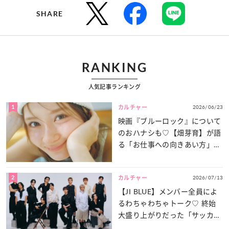
SHARE
RANKING
人気記事ランキング
1
2026/06/23
カルチャー
映画『ブルーロック』について
のおハナシも♡【畑芽育】が語
る「お仕事への向きあい方」と
は？
2
2026/07/13
カルチャー
【JI BLUE】メンバー全員によ
るわちゃわちゃトーク♡ 終始
大盛り上がりだった「サッカー
談義」を一気見せ！