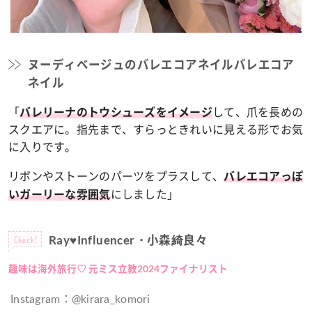
ヌーディベージュのバレエコアネイルバレエコア
ネイル
「
して、爪を長めの
バレリーナのトウシューズをイメージ
スクエアに。指先まで、すらっときれいに見える形でお気
に入りです。
リボンやストーンのパーツをプラスして、
バレエコアっぽ
にしました」
いガーリーな雰囲気
Check!
Ray♥Influencer・小森綺良々
趣味は海外旅行♡ 元ミス立教2024ファイナリスト
Instagram：@kirara_komori