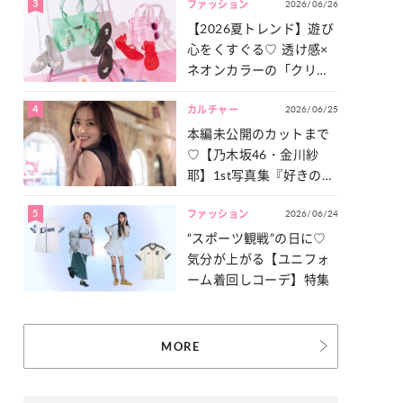
3
2026/06/26
一気見せ！
ファッション
【2026夏トレンド】遊び
心をくすぐる♡ 透け感×
ネオンカラーの「クリア
小物」をご紹介！
4
2026/06/25
カルチャー
本編未公開のカットまで
♡【乃木坂46・金川紗
耶】1st写真集『好きのグ
ラデーション』の魅力を
5
2026/06/24
たっぷりとお届け！
ファッション
“スポーツ観戦”の日に♡
気分が上がる【ユニフォ
ーム着回しコーデ】特集
MORE