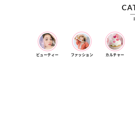
カルチャー
占い
CA
こなれ感たっ
“憧れワンピ”を着るきっかけに♡ おしゃ
【12
】着こなしテ
れ女子が夢中な「ヌン活」の楽しみ方
8月2
ビューティー
ファッション
カルチャー