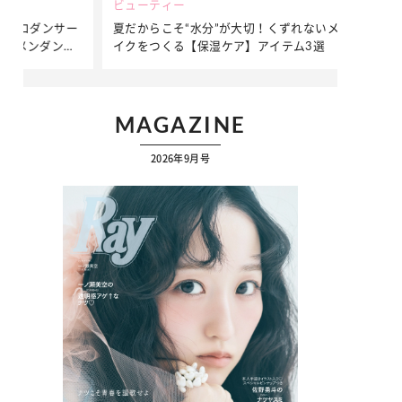
ビューティー
ファッション
ダンサー
夏だからこそ“水分”が大切！くずれないメ
簡単アレンジ
ダンサ
イクをつくる【保湿ケア】アイテム3選
ぷりの【そで
ク
…
MAGAZINE
2026年9月号