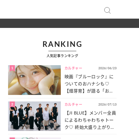
RANKING
人気記事ランキング
1
2026/06/23
カルチャー
映画『ブルーロック』に
ついてのおハナシも♡
【畑芽育】が語る「お仕
事への向きあい方」と
2
2026/07/13
は？
カルチャー
【JI BLUE】メンバー全員
によるわちゃわちゃトー
ク♡ 終始大盛り上がりだ
った「サッカー談義」を