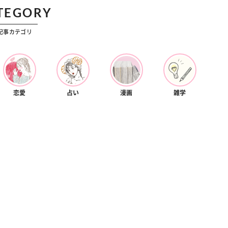
カルチャー
TEGORY
星座別】今月の恋愛運♡ 7月23日～
【Dリーグ】Ray世代注目のプロ
0日の運勢は？
集団♡ 各チームを彩る「イケメン
記事カテゴリ
ー」特集
恋愛
占い
漫画
雑学