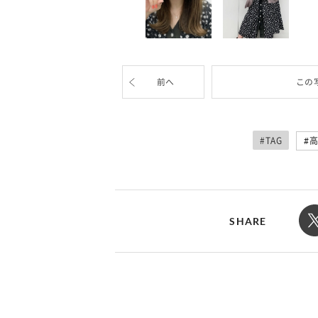
カルチャー
占い
“憧れワンピ”を着るきっかけに♡ おしゃ
【12星座別】今月の
れ女子が夢中な「ヌン活」の楽しみ方
8月20日の運勢は？
前へ
この
#TAG
高
SHARE