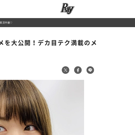
実況中継♡
メを大公開！デカ目テク満載のメ