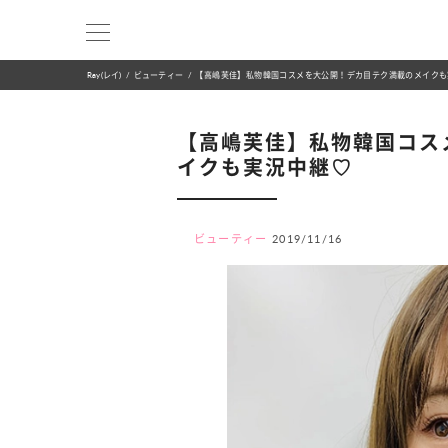
Ray(レイ)
ビューティー
【高嶋芙佳】私物韓国コスメを大公開！デカ目テク満載のメイクも
【高嶋芙佳】私物韓国コス
イクも実況中継♡
ビューティー
2019/11/16