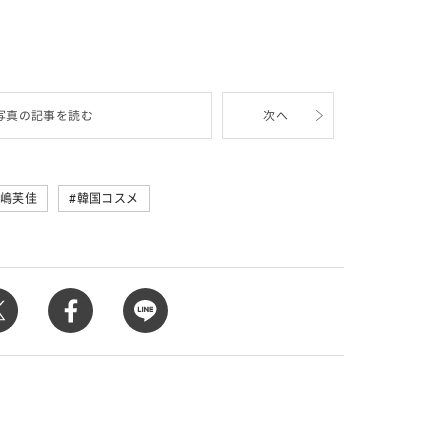
カルチャー
恋愛運♡ 7月23日～
【Dリーグ】Ray世代注目のプロダンサー
集団♡ 各チームを彩る「イケメンダンサ
ー」特集
写真の記事を読む
次へ
嶋芙佳
韓国コスメ