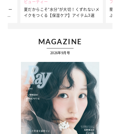
ビューティー
ファッション
夏だからこそ“水分”が大切！くずれないメ
簡単アレンジで別人顔に♡
イクをつくる【保湿ケア】アイテム3選
ぷりの【そでロールアップ
ク
MAGAZINE
2026年9月号