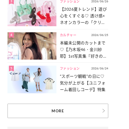
3
2026/06/26
一気見せ！
ファッション
【2026夏トレンド】遊び
心をくすぐる♡ 透け感×
ネオンカラーの「クリア
小物」をご紹介！
4
2026/06/25
カルチャー
本編未公開のカットまで
♡【乃木坂46・金川紗
耶】1st写真集『好きのグ
ラデーション』の魅力を
5
2026/06/24
たっぷりとお届け！
ファッション
“スポーツ観戦”の日に♡
気分が上がる【ユニフォ
ーム着回しコーデ】特集
MORE