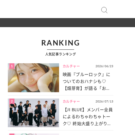
RANKING
人気記事ランキング
1
2026/06/23
カルチャー
映画『ブルーロック』に
ついてのおハナシも♡
【畑芽育】が語る「お仕
事への向きあい方」と
2
2026/07/13
は？
カルチャー
【JI BLUE】メンバー全員
によるわちゃわちゃトー
ク♡ 終始大盛り上がりだ
った「サッカー談義」を